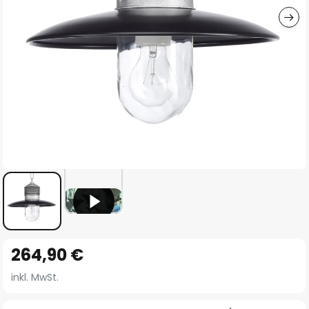
Zum
264,90 €
Anfang
der
inkl. MwSt.
Bildgalerie