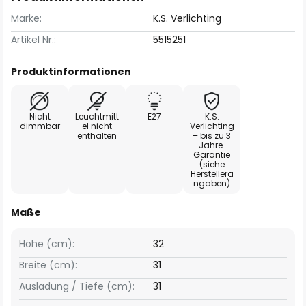
Marke:
K.S. Verlichting
Artikel Nr.:
5515251
Produktinformationen
Nicht
Leuchtmitt
E27
K.S.
dimmbar
el nicht
Verlichting
enthalten
– bis zu 3
Jahre
Garantie
(siehe
Herstellera
ngaben)
Maße
Höhe (cm):
32
Breite (cm):
31
Ausladung / Tiefe (cm):
31