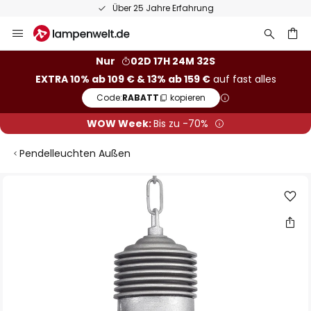
Über 25 Jahre Erfahrung
Zum
Inhalt
springen
he
Nur
02D 17H 24M 31S
EXTRA 10% ab 109 € & 13% ab 159 €
auf fast alles
Code:
RABATT
kopieren
WOW Week:
Bis zu -70%
Pendelleuchten Außen
Zum
Ende
der
Bildgalerie
springen