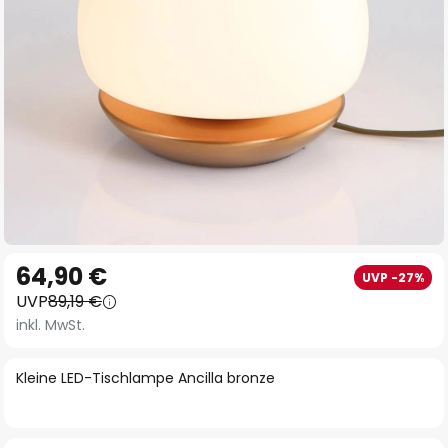
Zum
64,90 €
UVP -27%
Anfang
UVP
89,19 €
der
inkl. MwSt.
Bildgalerie
springen
Kleine LED-Tischlampe Ancilla bronze