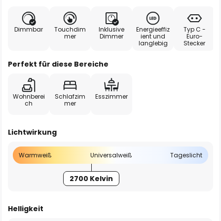
Dimmbar
Touchdim
Inklusive
Energieeffiz
Typ C -
mer
Dimmer
ient und
Euro-
langlebig
Stecker
Perfekt für diese Bereiche
Wohnberei
Schlafzim
Esszimmer
ch
mer
Lichtwirkung
Warmweiß
Universalweiß
Tageslicht
2700 Kelvin
Helligkeit