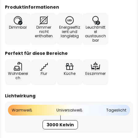
Produktinformationen
Dimmbar
Dimmer
Energieeffiz
Leuchtmitt
nicht
ient und
el
enthalten
langlebig
austausch
bar
Perfekt für diese Bereiche
Wohnberei
Flur
Küche
Esszimmer
ch
Lichtwirkung
Warmweiß
Universalweiß
Tageslicht
3000 Kelvin