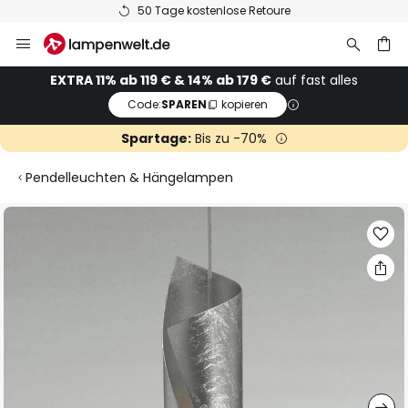
50 Tage kostenlose Retoure
Zum
Inhalt
springen
he
EXTRA 11% ab 119 € & 14% ab 179 €
auf fast alles
Code:
SPAREN
kopieren
Spartage:
Bis zu -70%
Pendelleuchten & Hängelampen
Zum
Ende
der
Bildgalerie
springen