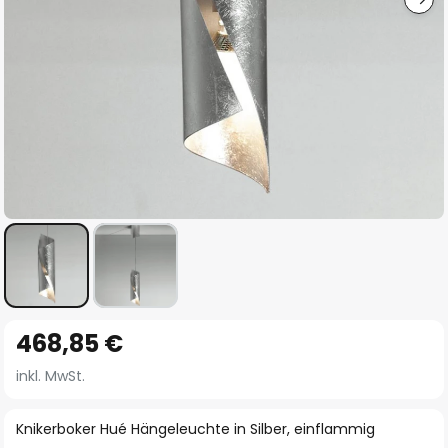
Zum
468,85 €
Anfang
der
inkl. MwSt.
Bildgalerie
springen
Knikerboker Hué Hängeleuchte in Silber, einflammig