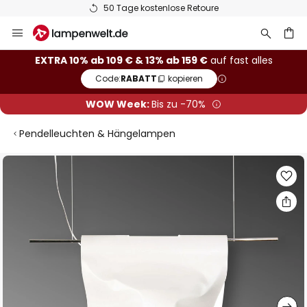
50 Tage kostenlose Retoure
Zum
Inhalt
springen
he
EXTRA 10% ab 109 € & 13% ab 159 €
auf fast alles
Code:
RABATT
kopieren
WOW Week:
Bis zu -70%
Pendelleuchten & Hängelampen
Zum
Ende
der
Bildgalerie
springen