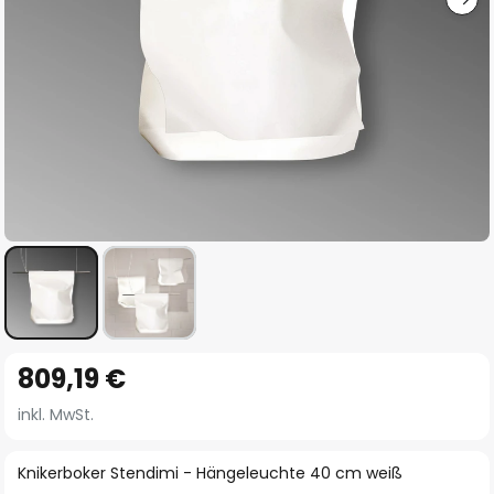
Zum
809,19 €
Anfang
der
inkl. MwSt.
Bildgalerie
springen
Knikerboker Stendimi - Hängeleuchte 40 cm weiß