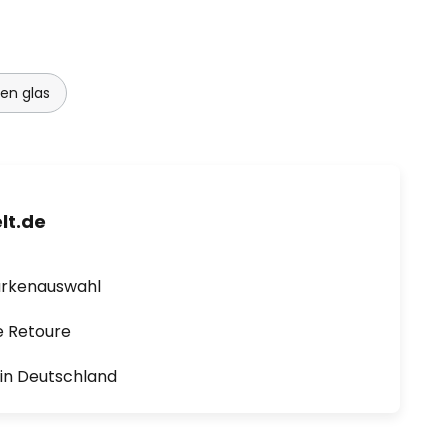
en glas
lt.de
arkenauswahl
e Retoure
1 in Deutschland