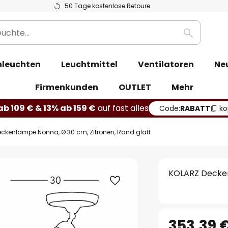
50 Tage kostenlose Retoure
Suche
leuchten
Leuchtmittel
Ventilatoren
Ne
Firmenkunden
OUTLET
Mehr
b 109 € & 13% ab 159 €
auf fast alles
Code:
RABATT
ko
ckenlampe Nonna, Ø 30 cm, Zitronen, Rand glatt
KOLARZ Decken
353,39 