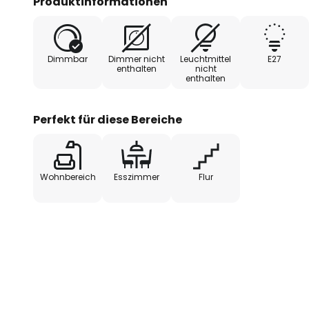
Produktinformationen
- extern dimmbar
Dimmbar
Dimmer nicht
Leuchtmittel
E27
- in Österreich produziert
enthalten
nicht
enthalten
Perfekt für diese Bereiche
Wohnbereich
Esszimmer
Flur