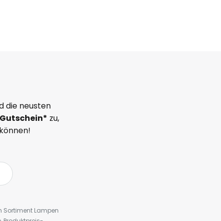
d die neusten
Gutschein*
zu,
 können!
em Sortiment Lampen
 Produktpreis-