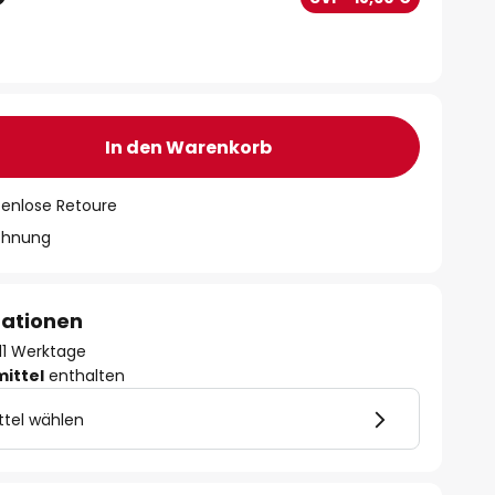
In den Warenkorb
tenlose Retoure
chnung
mationen
- 11 Werktage
mittel
enthalten
ttel wählen