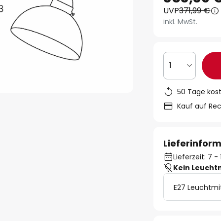
UVP
371,99 €
inkl. MwSt.
1
50 Tage kos
Kauf auf Re
Lieferinfor
Lieferzeit: 7 
Kein Leucht
E27 Leuchtmi