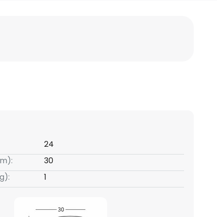
24
m):
30
g):
1