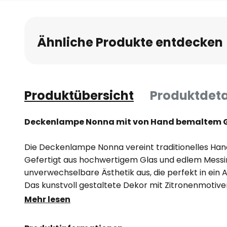
Ähnliche Produkte entdecken
Produktübersicht
Produktdeta
Deckenlampe Nonna mit von Hand bemaltem 
Die Deckenlampe Nonna vereint traditionelles Hand
Gefertigt aus hochwertigem Glas und edlem Messing
unverwechselbare Ästhetik aus, die perfekt in ein 
Das kunstvoll gestaltete Dekor mit Zitronenmotive
der Lampe eine besondere Note, die jeden Raum a
Mehr lesen
Farbgebung unterstreicht den rustikalen Charakter
Gesamtbild.