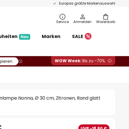
Europas größte Markenauswahl
Service
Anmelden
Warenkorb
uheiten
Marken
SALE
Neu
WOW Week:
Bis zu -70%
pieren
lampe Nonna, Ø 30 cm, Zitronen, Rand glatt
€
UVP -18,60 €