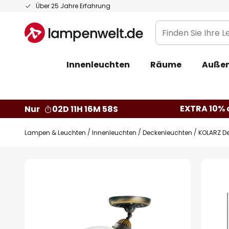
Zum
Über 25 Jahre Erfahrung
Inhalt
Finden
springen
Sie
Ihre
Innenleuchten
Räume
Außen
Leuchte...
EXTRA 10% a
Nur
02D 11H 16M 57S
Lampen & Leuchten
Innenleuchten
Deckenleuchten
KOLARZ De
Zum
Ende
der
Bildgalerie
springen