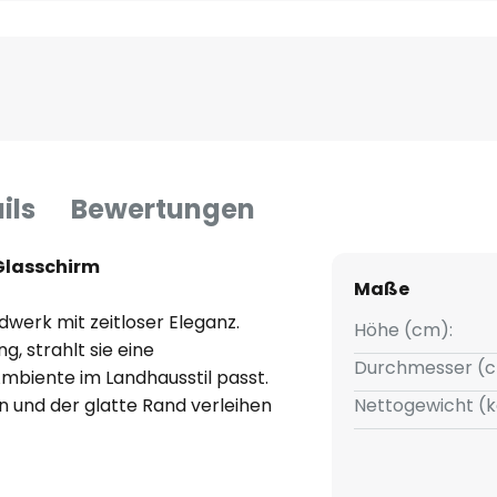
ils
Bewertungen
Glasschirm
Maße
werk mit zeitloser Eleganz.
Höhe (cm):
, strahlt sie eine
Durchmesser (c
Ambiente im Landhausstil passt.
n und der glatte Rand verleihen
Nettogewicht (k
ufwertet. Die harmonische
 und sorgt für ein stimmiges