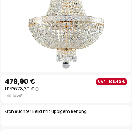
Zum
479,90 €
UVP -198,40 €
Anfang
UVP
678,30 €
der
inkl. MwSt.
Bildgalerie
springen
Kronleuchter Bella mit üppigem Behang