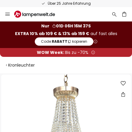
Über 25 Jahre Erfahrung
Zum
Inhalt
springen
he
Nur
01D 06H 16M 36S
EXTRA 10% ab 109 € & 13% ab 159 €
auf fast alles
Code:
RABATT
kopieren
WOW Week:
Bis zu -70%
Kronleuchter
Zum
Ende
der
Bildgalerie
springen