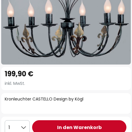
Zum
199,90 €
Anfang
der
inkl. MwSt.
Bildgalerie
springen
Kronleuchter CASTELLO Design by Kögl
In den Warenkorb
1