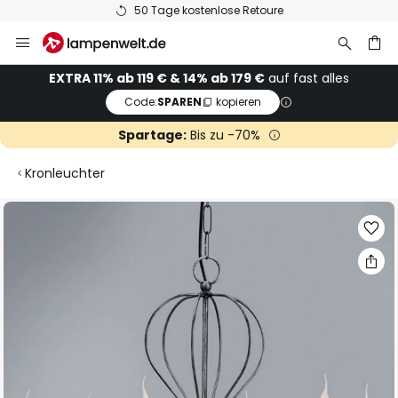
50 Tage kostenlose Retoure
Zum
Inhalt
springen
he
EXTRA 11% ab 119 € & 14% ab 179 €
auf fast alles
Code:
SPAREN
kopieren
Spartage:
Bis zu -70%
Kronleuchter
Zum
Ende
der
Bildgalerie
springen