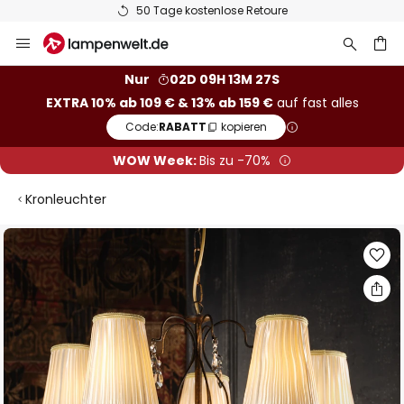
50 Tage kostenlose Retoure
Zum
Inhalt
springen
he
Nur
02D 09H 13M 27S
EXTRA 10% ab 109 € & 13% ab 159 €
auf fast alles
Code:
RABATT
kopieren
WOW Week:
Bis zu -70%
Kronleuchter
Zum
Ende
der
Bildgalerie
springen