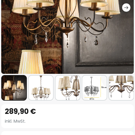
Zum
289,90 €
Anfang
der
inkl. MwSt.
Bildgalerie