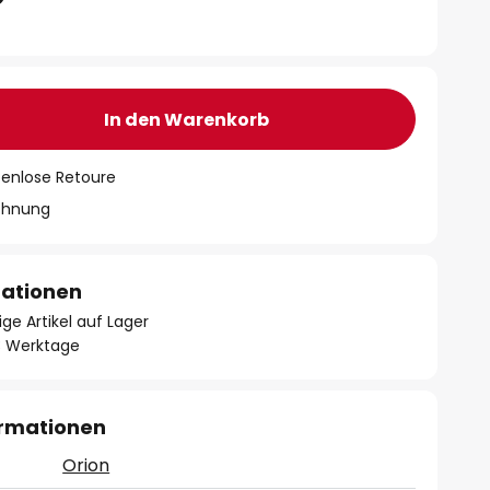
In den Warenkorb
tenlose Retoure
chnung
mationen
ge Artikel auf Lager
- 3 Werktage
ormationen
Orion