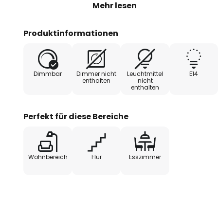
Leuchtmitteln ausgestrahlte Lich
Mehr lesen
entsteht eine festliche und stilv
Wohnraum für Wohlbehagen sor
Produktinformationen
Dimmbar
Dimmer nicht
Leuchtmittel
E14
enthalten
nicht
enthalten
Perfekt für diese Bereiche
Wohnbereich
Flur
Esszimmer