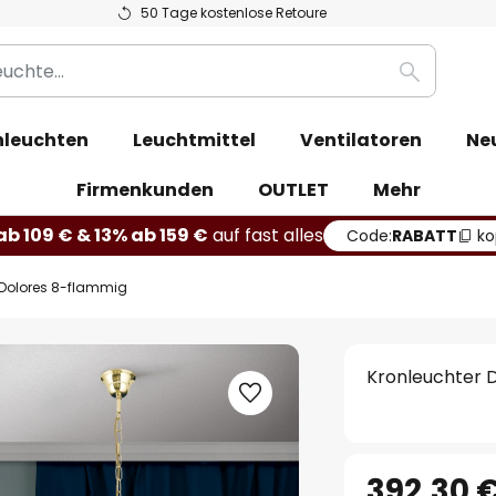
50 Tage kostenlose Retoure
Suche
leuchten
Leuchtmittel
Ventilatoren
Ne
Firmenkunden
OUTLET
Mehr
b 109 € & 13% ab 159 €
auf fast alles
Code:
RABATT
ko
 Dolores 8-flammig
Kronleuchter 
392,30 