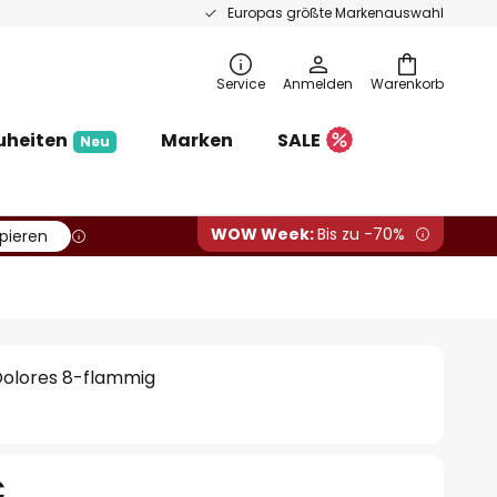
Europas größte Markenauswahl
Service
Anmelden
Warenkorb
uheiten
Marken
SALE
Neu
WOW Week:
Bis zu -70%
pieren
Dolores 8-flammig
€