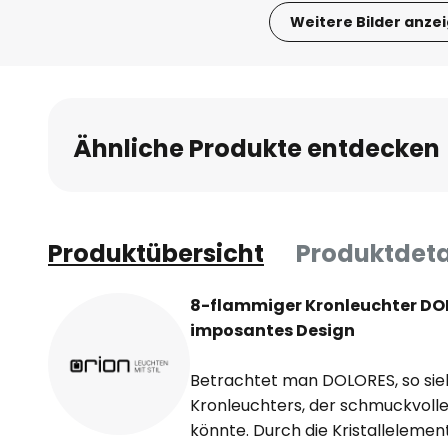
Weitere Bilder anze
Zum
Anfang
der
Bildgalerie
Ähnliche Produkte entdecken
springen
Produktübersicht
Produktdeta
8-flammiger Kronleuchter DOL
imposantes Design
Betrachtet man DOLORES, so sieh
Kronleuchters, der schmuckvoller
könnte. Durch die Kristallelemen