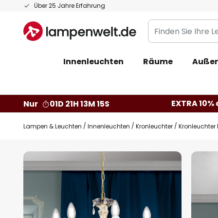
Zum
Über 25 Jahre Erfahrung
Inhalt
Finden
springen
Sie
Ihre
Innenleuchten
Räume
Außen
Leuchte...
EXTRA 10% a
Nur
01D 21H 13M 14S
Lampen & Leuchten
Innenleuchten
Kronleuchter
Kronleuchter
Zum
Ende
der
Bildgalerie
springen