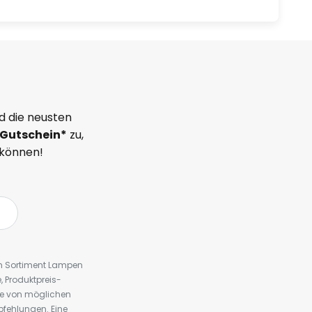
d die neusten
Gutschein*
zu,
 können!
em Sortiment Lampen
 Produktpreis-
te von möglichen
fehlungen. Eine