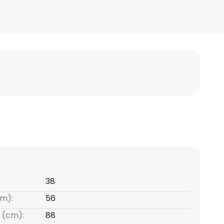
38
m):
56
 (cm):
88