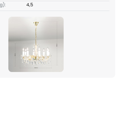
g):
4,5