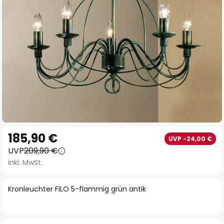
Zum
185,90 €
UVP -24,00 €
Anfang
UVP
209,90 €
der
inkl. MwSt.
Bildgalerie
springen
Kronleuchter FILO 5-flammig grün antik