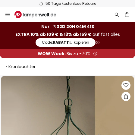
50 Tage kostenlose Retoure
Zum
Inhalt
springen
he
Nur
02D 20H 04M 40S
EXTRA 10% ab 109 € & 13% ab 159 €
auf fast alles
Code:
RABATT
kopieren
WOW Week:
Bis zu -70%
Kronleuchter
Zum
Ende
der
Bildgalerie
springen