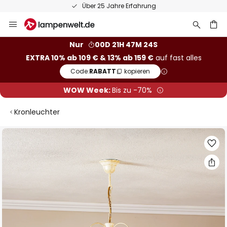
Über 25 Jahre Erfahrung
Zum
Inhalt
springen
he
Nur
00D 21H 47M 23S
EXTRA 10% ab 109 € & 13% ab 159 €
auf fast alles
Code:
RABATT
kopieren
WOW Week:
Bis zu -70%
Kronleuchter
Zum
Ende
der
Bildgalerie
springen