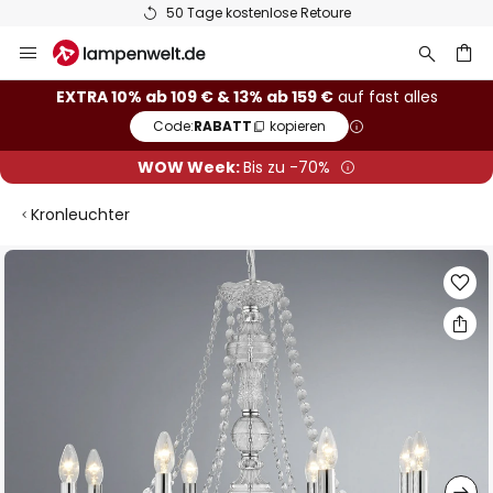
50 Tage kostenlose Retoure
Zum
Inhalt
springen
he
EXTRA 10% ab 109 € & 13% ab 159 €
auf fast alles
Code:
RABATT
kopieren
WOW Week:
Bis zu -70%
Kronleuchter
Zum
Ende
der
Bildgalerie
springen