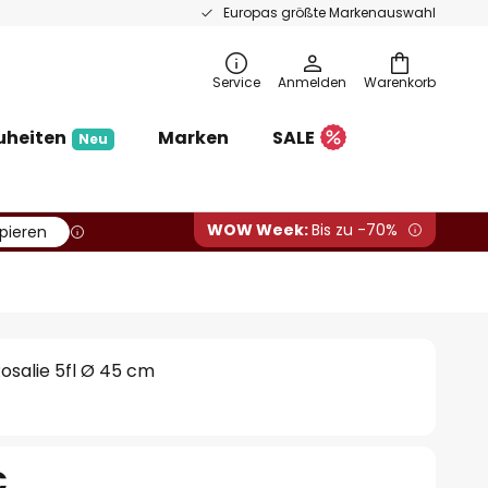
Europas größte Markenauswahl
Service
Anmelden
Warenkorb
uheiten
Marken
SALE
Neu
WOW Week:
Bis zu -70%
pieren
osalie 5fl Ø 45 cm
€