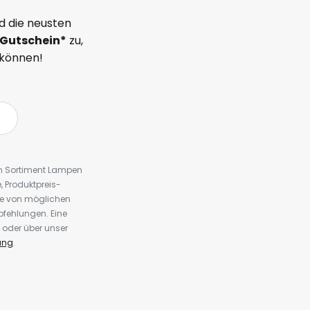
d die neusten
Gutschein*
zu,
 können!
em Sortiment Lampen
 Produktpreis-
te von möglichen
fehlungen. Eine
 oder über unser
ung
.