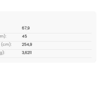
67,9
m):
45
 (cm):
254,9
g):
3,6211