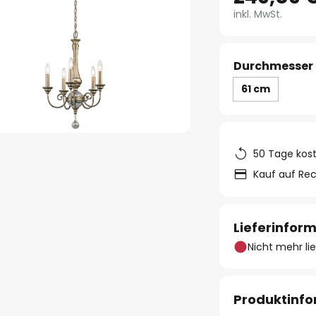
inkl. MwSt.
Durchmesser 
61 cm
50 Tage kos
Kauf auf Re
Lieferinfor
Nicht mehr li
Produktinf