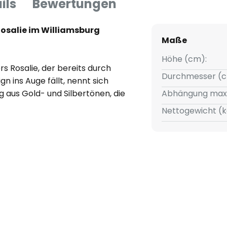
ils
Bewertungen
osalie im Williamsburg
Maße
Höhe (cm):
s Rosalie, der bereits durch
Durchmesser (c
n ins Auge fällt, nennt sich
ng aus Gold- und Silbertönen, die
Abhängung max
tere Blickmagneten sind das
Nettogewicht (k
r mittig herabhängende
 bestehen aus Mercury-Glas,
ticht. Ein toller Lichtspender
Wohnzimmer.