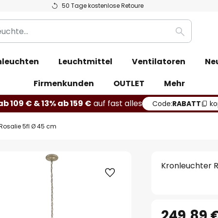
50 Tage kostenlose Retoure
Suche
leuchten
Leuchtmittel
Ventilatoren
Ne
Firmenkunden
OUTLET
Mehr
b 109 € & 13% ab 159 €
auf fast alles
Code:
RABATT
ko
Rosalie 5fl Ø 45 cm
Kronleuchter R
249,89 