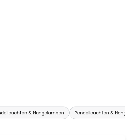
endelleuchten & Hängelampen
Pendelleuchten & Hängelam