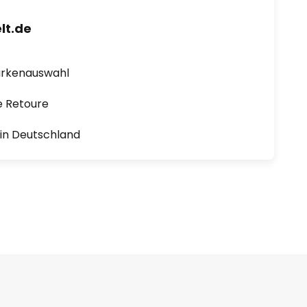
lt.de
arkenauswahl
e Retoure
1 in Deutschland