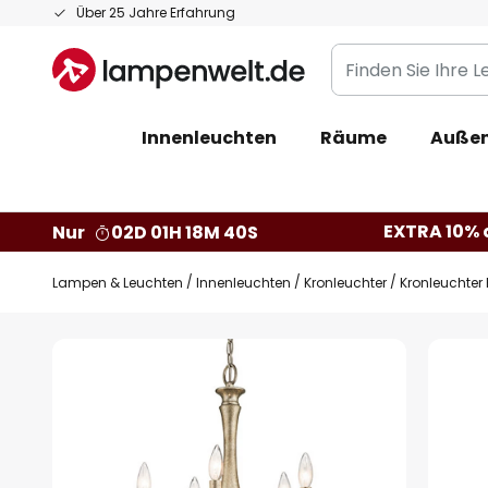
Zum
Über 25 Jahre Erfahrung
Inhalt
Finden
springen
Sie
Ihre
Innenleuchten
Räume
Außen
Leuchte...
EXTRA 10% a
Nur
02D 01H 18M 39S
Lampen & Leuchten
Innenleuchten
Kronleuchter
Kronleuchter 
Zum
Ende
der
Bildgalerie
springen