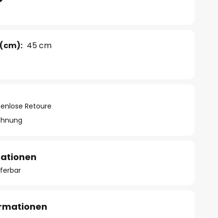
(cm):
45 cm
tenlose Retoure
chnung
mationen
eferbar
ormationen