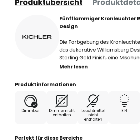
Produktübersicht
Produktdeta
Fünfflammiger Kronleuchter R
Design
Die Farbgebung des Kronleuchter
das dekorative Williamsburg Desig
Sterling Gold Finish, eine Mischu
besonders glamourös wirkt. Wei
Mehr lesen
Glaselement in der Mitte und de
Glashänger. Beide Glaselemente
Produktinformationen
das mit seiner feinen Struktur bes
für luxuriösen Lichterglanz im 
Dimmbar
Dimmer nicht
Leuchtmittel
E14
enthalten
nicht
enthalten
Perfekt für diese Bereiche