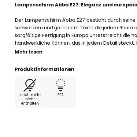
Lampenschirm Abba E27: Eleganz und europäi
Der Lampenschirm Abba E27 besticht durch seine r
schwarzem und goldenem Textil, die jedem Raum ein
sorgfältige Fertigung in Europa unterstreicht die h
handwerkliche Können, das in jedem Detail steckt
Farbgebung sorgt für ein stilvolles Ambiente und f
Mehr lesen
Einrichtungsstile ein.
Produktinformationen
Mit einem Durchmesser von 40 cm bietet der Lam
großzügige Lichtverteilung, die sowohl für gemütlic
Momente sorgt. Die Verwendung von hochwertigen 
Leuchtmittel
E27
Langlebigkeit und Beständigkeit, während das zeitlos
nicht
enthalten
dieses Produkts hervorhebt. Ein Muss für alle, die W
legen.