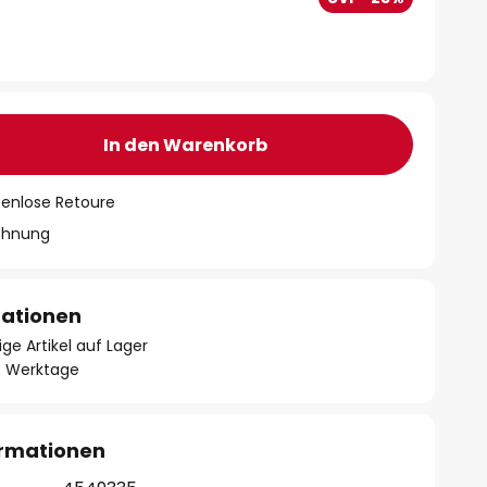
In den Warenkorb
tenlose Retoure
chnung
mationen
ge Artikel auf Lager
- 3 Werktage
ormationen