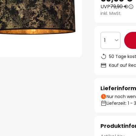
UVP
79,90 €
inkl. MwSt.
1
50 Tage kos
Kauf auf Re
Lieferinfor
Nur noch weni
Lieferzeit: 1 
Produktinf