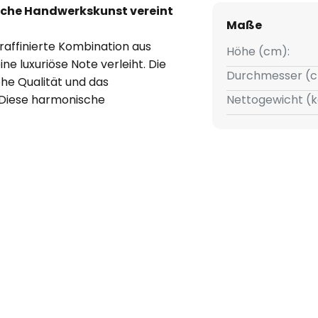
sche Handwerkskunst vereint
Maße
affinierte Kombination aus
Höhe (cm):
e luxuriöse Note verleiht. Die
Durchmesser (c
ohe Qualität und das
. Diese harmonische
Nettogewicht (k
ügt sich nahtlos in verschiedene
penschirm Abba E27 eine
he als auch für inspirierende
Materialien garantiert
e Design die Vielseitigkeit
ert auf Ästhetik und Qualität