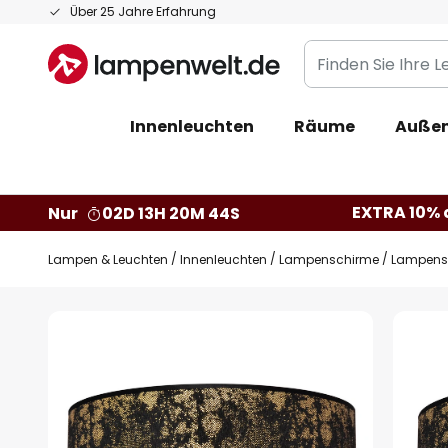
Zum
Über 25 Jahre Erfahrung
Inhalt
Finden
springen
Sie
Ihre
Innenleuchten
Räume
Außen
Leuchte...
EXTRA 10% a
Nur
02D 13H 20M 43S
Lampen & Leuchten
Innenleuchten
Lampenschirme
Lampensc
Zum
Ende
der
Bildgalerie
springen