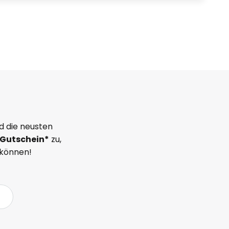
d die neusten
Gutschein*
zu,
 können!