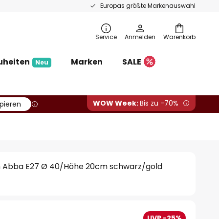
Europas größte Markenauswahl
Service
Anmelden
Warenkorb
uheiten
Marken
SALE
Neu
WOW Week:
Bis zu -70%
pieren
 Abba E27 Ø 40/Höhe 20cm schwarz/gold
UVP -25%