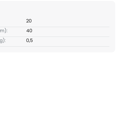
20
m):
40
g):
0,5