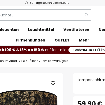
50 Tage kostenlose Retoure
Suche
leuchten
Leuchtmittel
Ventilatoren
Ne
Firmenkunden
OUTLET
Mehr
b 109 € & 13% ab 159 €
auf fast alles
Code:
RABATT
ko
hirm Abba E27 Ø 40/Höhe 20cm schwarz/gold
Lampenschirm
59,90 €