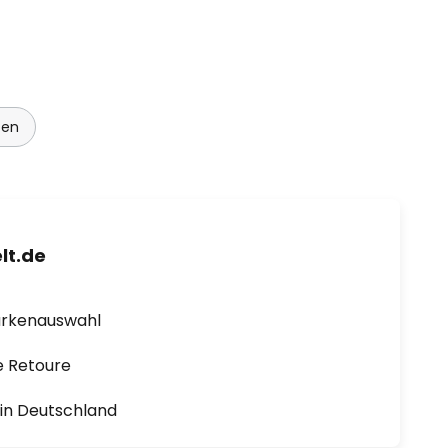
ten
lt.de
arkenauswahl
e Retoure
1 in Deutschland