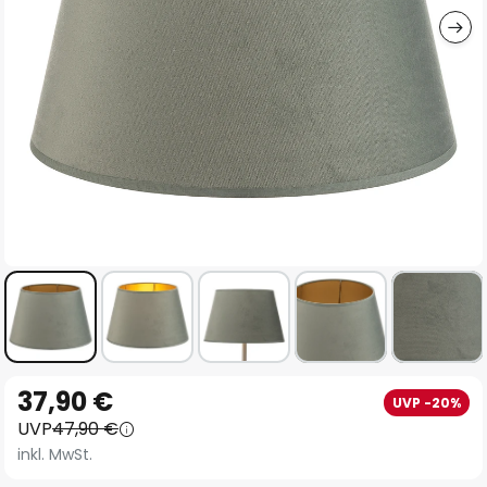
Zum
37,90 €
UVP -20%
Anfang
UVP
47,90 €
der
inkl. MwSt.
Bildgalerie