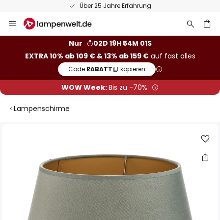
Über 25 Jahre Erfahrung
Zum
Inhalt
springen
he
Nur
02D 19H 54M 00S
EXTRA 10% ab 109 € & 13% ab 159 €
auf fast alles
Code:
RABATT
kopieren
WOW Week:
Bis zu -70%
Lampenschirme
Zum
Ende
der
Bildgalerie
springen