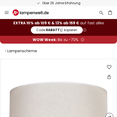
Über 25 Jahre Erfahrung
Zum
Inhalt
springen
he
EXTRA 10% ab 109 € & 13% ab 159 €
auf fast alles
Code:
RABATT
kopieren
WOW Week:
Bis zu -70%
Lampenschirme
Zum
Ende
der
Bildgalerie
springen