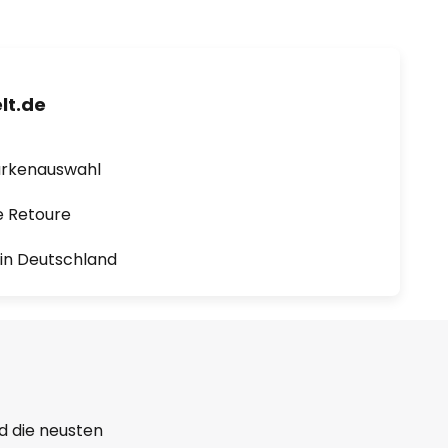
lt.de
arkenauswahl
e Retoure
1 in Deutschland
d die neusten