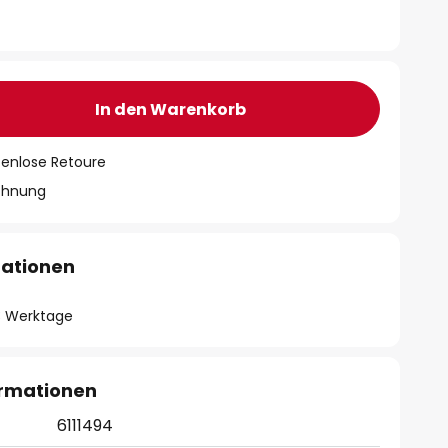
In den Warenkorb
tenlose Retoure
chnung
mationen
- 3 Werktage
ormationen
6111494