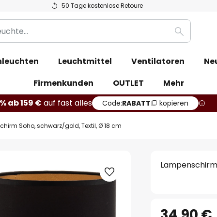
50 Tage kostenlose Retoure
Suche
leuchten
Leuchtmittel
Ventilatoren
Ne
Firmenkunden
OUTLET
Mehr
% ab 159 €
auf fast alles
Code:
RABATT
kopieren
hirm Soho, schwarz/gold, Textil, Ø 18 cm
Lampenschirm S
34,90 €