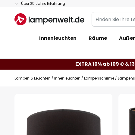
Zum
Über 25 Jahre Erfahrung
Inhalt
Finden
springen
Sie
Ihre
Innenleuchten
Räume
Außen
Leuchte...
EXTRA 10% ab 109 € & 13
Lampen & Leuchten
Innenleuchten
Lampenschirme
Lampensc
Zum
Ende
der
Bildgalerie
springen