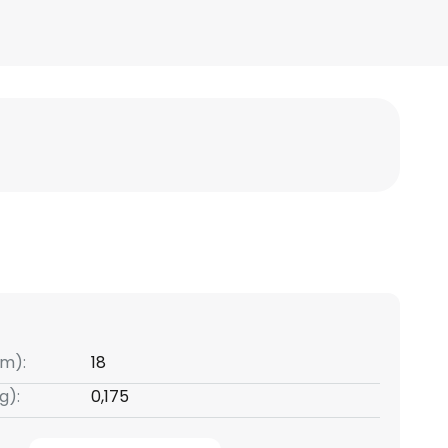
m):
18
g):
0,175