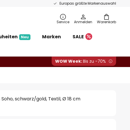
Europas größte Markenauswahl
Service
Anmelden
Warenkorb
uheiten
Marken
SALE
Neu
WOW Week:
Bis zu -70%
oho, schwarz/gold, Textil, Ø 18 cm