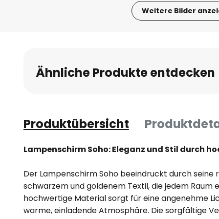
Weitere Bilder anze
Zum
Anfang
der
Bildgalerie
Ähnliche Produkte entdecken
springen
Produktübersicht
Produktdeta
Lampenschirm Soho: Eleganz und Stil durch ho
Der Lampenschirm Soho beeindruckt durch seine ra
schwarzem und goldenem Textil, die jedem Raum ei
hochwertige Material sorgt für eine angenehme Lic
warme, einladende Atmosphäre. Die sorgfältige Ver