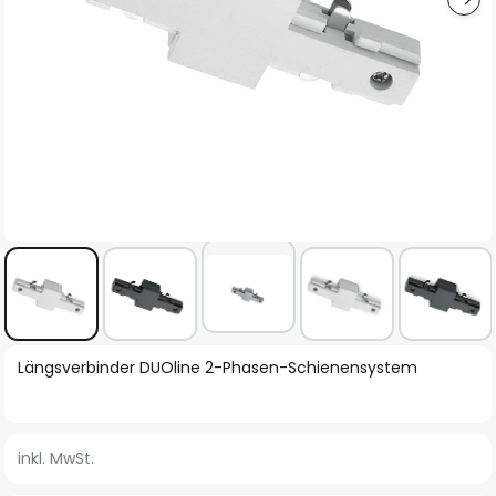
Zum
Längsverbinder DUOline 2-Phasen-Schienensystem
Anfang
der
Bildgalerie
inkl. MwSt.
springen