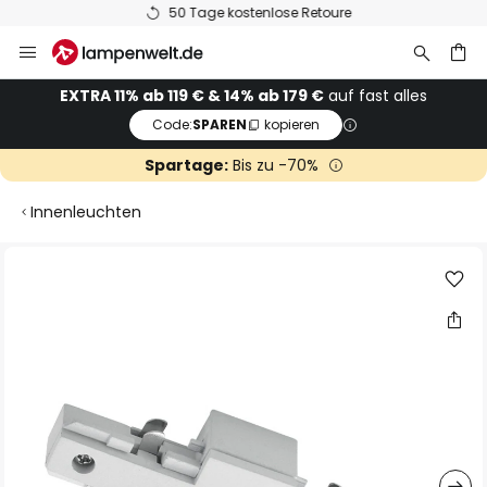
50 Tage kostenlose Retoure
Zum
Inhalt
springen
he
EXTRA 11% ab 119 € & 14% ab 179 €
auf fast alles
Code:
SPAREN
kopieren
Spartage:
Bis zu -70%
Innenleuchten
Zum
Ende
der
Bildgalerie
springen