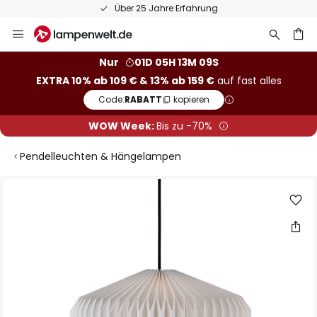
Über 25 Jahre Erfahrung
Zum
Inhalt
springen
he
Nur
01D 05H 13M 09S
EXTRA 10% ab 109 € & 13% ab 159 €
auf fast alles
Code:
RABATT
kopieren
WOW Week:
Bis zu -70%
Pendelleuchten & Hängelampen
Zum
Ende
der
Bildgalerie
springen