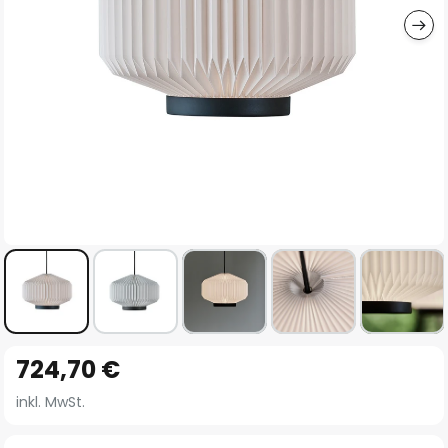
Zum
724,70 €
Anfang
der
inkl. MwSt.
Bildgalerie