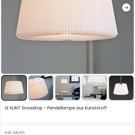
Zum
LE KLINT Snowdrop - Pendellampe aus Kunststoff
Anfang
der
Bildgalerie
inkl. MwSt.