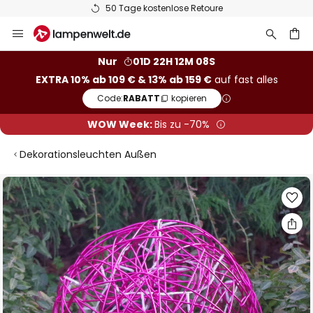
50 Tage kostenlose Retoure
Zum
Inhalt
springen
he
Nur
01D 22H 12M 08S
EXTRA 10% ab 109 € & 13% ab 159 €
auf fast alles
Code:
RABATT
kopieren
WOW Week:
Bis zu -70%
Dekorationsleuchten Außen
Zum
Ende
der
Bildgalerie
springen