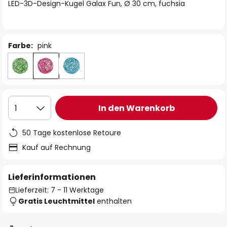
springen
LED-3D-Design-Kugel Galax Fun, Ø 30 cm, fuchsia
Farbe:
pink
In den Warenkorb
1
50 Tage kostenlose Retoure
Kauf auf Rechnung
Lieferinformationen
Lieferzeit: 7 - 11 Werktage
Gratis Leuchtmittel
enthalten