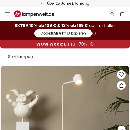
Über 25 Jahre Erfahrung
Zum
Inhalt
springen
he
EXTRA 10% ab 109 € & 13% ab 159 €
auf fast alles
Code:
RABATT
kopieren
WOW Week:
Bis zu -70%
Stehlampen
Zum
Ende
der
Bildgalerie
springen