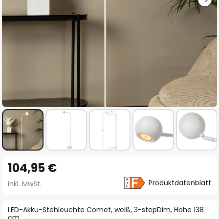
Zum
104,95 €
Anfang
der
Produktdatenblatt
inkl. MwSt.
Bildgalerie
springen
LED-Akku-Stehleuchte Comet, weiß, 3-stepDim, Höhe 138
cm