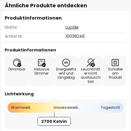
Ähnliche Produkte entdecken
Produktinformationen
Marke:
Lucide
Artikel Nr.:
10038246
Produktinformationen
Dimmbar
Inklusive
Energieeffiz
Leuchtmitt
Schalter
Dimmer
ient und
el nicht
am
langlebig
austausch
Produkt
bar
Lichtwirkung
Warmweiß
Universalweiß
Tageslicht
2700 Kelvin