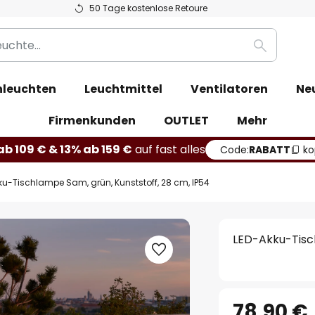
50 Tage kostenlose Retoure
Suche
leuchten
Leuchtmittel
Ventilatoren
Ne
Firmenkunden
OUTLET
Mehr
b 109 € & 13% ab 159 €
auf fast alles
Code:
RABATT
ko
ku-Tischlampe Sam, grün, Kunststoff, 28 cm, IP54
LED-Akku-Tisch
78,90 €