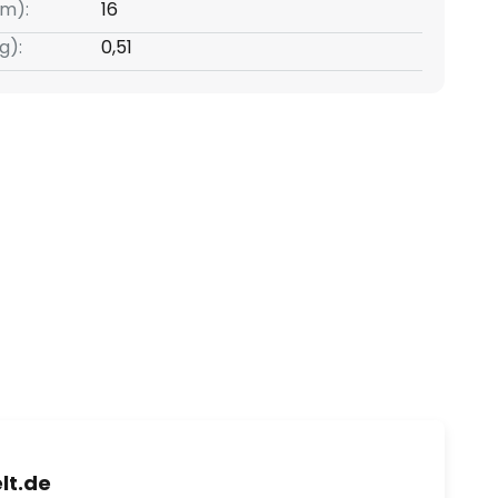
m):
16
g):
0,51
lt.de