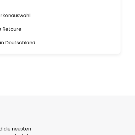
arkenauswahl
e Retoure
1 in Deutschland
d die neusten