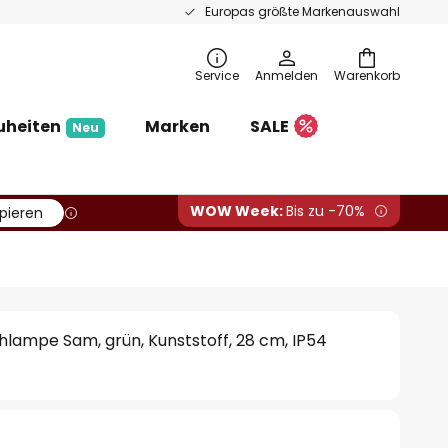
Europas größte Markenauswahl
Service
Anmelden
Warenkorb
uheiten
Marken
SALE
Neu
WOW Week:
Bis zu -70%
pieren
lampe Sam, grün, Kunststoff, 28 cm, IP54