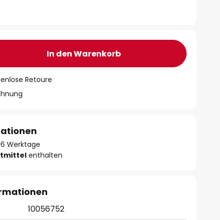
In den Warenkorb
tenlose Retoure
chnung
mationen
- 16 Werktage
tmittel
enthalten
ormationen
10056752