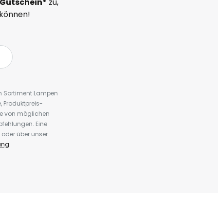
Gutschein*
zu,
 können!
em Sortiment Lampen
 Produktpreis-
te von möglichen
fehlungen. Eine
 oder über unser
ung
.