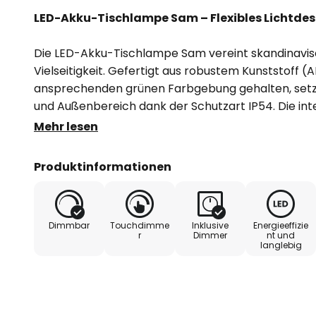
LED-Akku-Tischlampe Sam – Flexibles Lichtdes
Die LED-Akku-Tischlampe Sam vereint skandinavisc
Vielseitigkeit. Gefertigt aus robustem Kunststoff (A
ansprechenden grünen Farbgebung gehalten, setzt
und Außenbereich dank der Schutzart IP54. Die inte
für ein energiesparendes, warmweißes Licht mit e
Mehr lesen
K, das eine angenehme Atmosphäre schafft.
Produktinformationen
Die Lampe ist mit einem praktischen Dimmer ausgest
Anpassung der Helligkeit in drei Stufen ermöglicht
bietet maximale Flexibilität bei der Platzierung, 
Dimmbar
Touchdimme
Inklusive
Energieeffizie
die Handhabung erleichtert. Sam ist die ideale Wahl
r
Dimmer
nt und
langlebig
einer stilvollen und funktionalen Beleuchtungslösun
das mitgelieferte USB-A to USB micro Ladekabel au