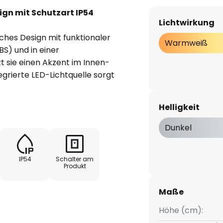
ign mit Schutzart IP54
Lichtwirkung
hes Design mit funktionaler
Warmweiß
BS) und in einer
 sie einen Akzent im Innen-
grierte LED-Lichtquelle sorgt
iner Farbtemperatur von 2.700
Helligkeit
attet, der eine individuelle
Dunkel
. Der kabellose Akkubetrieb
während die kompakte Bauweise
IP54
Schalter am
 für alle, die auf der Suche nach
Produkt
g sind. Der Akku lässt sich über
fladen.
Maße
Höhe (cm):