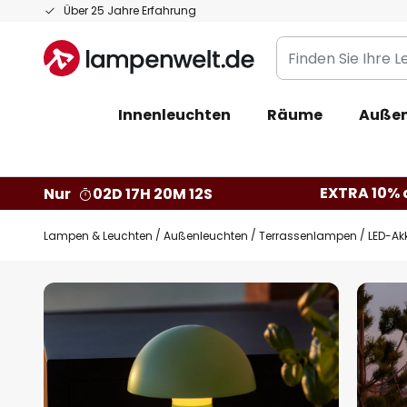
Zum
Über 25 Jahre Erfahrung
Inhalt
Finden
springen
Sie
Ihre
Innenleuchten
Räume
Außen
Leuchte...
EXTRA 10% a
Nur
02D 17H 20M 11S
Lampen & Leuchten
Außenleuchten
Terrassenlampen
LED-Ak
Zum
Ende
der
Bildgalerie
springen