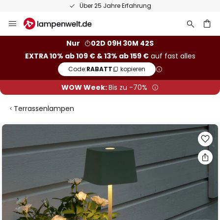
50 Tage kostenlose Retoure
Zum
Inhalt
springen
he
Nur
02D 09H 30M 41S
EXTRA 10% ab 109 € & 13% ab 159 €
auf fast alles
Code:
RABATT
kopieren
WOW Week:
Bis zu -70%
Terrassenlampen
Zum
Ende
der
Bildgalerie
springen