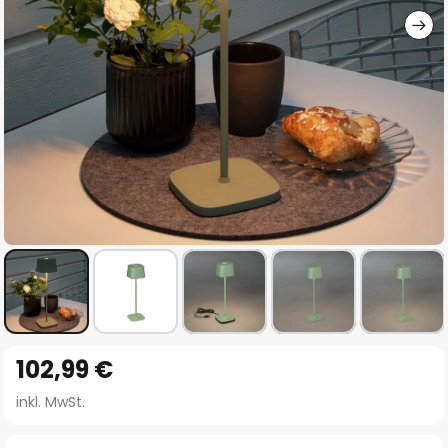
Zum
102,99 €
Anfang
der
inkl. MwSt.
Bildgalerie