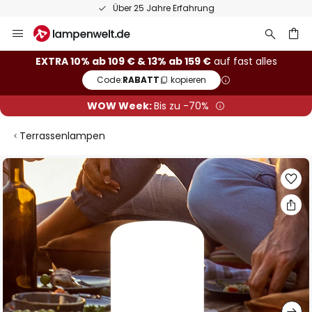
Über 25 Jahre Erfahrung
Zum
Inhalt
springen
he
EXTRA 10% ab 109 € & 13% ab 159 €
auf fast alles
Code:
RABATT
kopieren
WOW Week:
Bis zu -70%
Terrassenlampen
Zum
Ende
der
Bildgalerie
springen