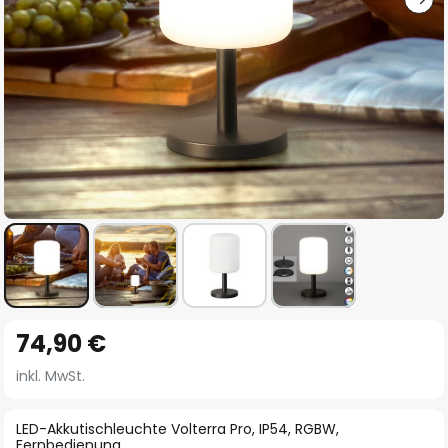
Zum
74,90 €
Anfang
der
inkl. MwSt.
Bildgalerie
springen
LED-Akkutischleuchte Volterra Pro, IP54, RGBW,
Fernbedienung