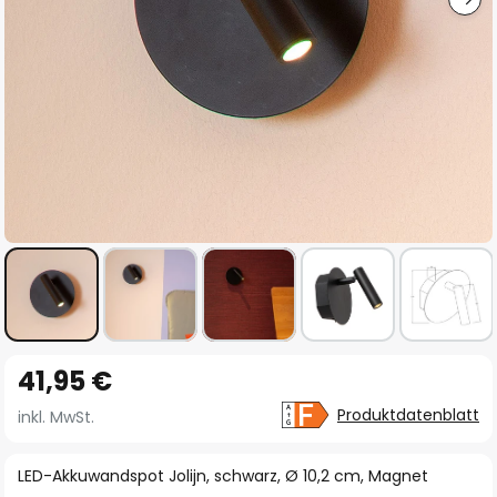
Zum
41,95 €
Anfang
der
Produktdatenblatt
inkl. MwSt.
Bildgalerie
springen
LED-Akkuwandspot Jolijn, schwarz, Ø 10,2 cm, Magnet