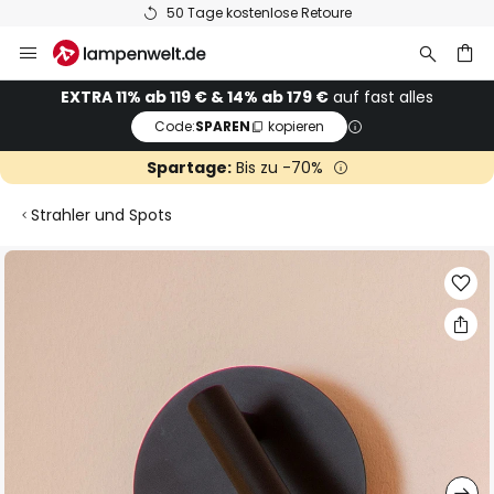
50 Tage kostenlose Retoure
Zum
Inhalt
springen
he
EXTRA 11% ab 119 € & 14% ab 179 €
auf fast alles
Code:
SPAREN
kopieren
Spartage:
Bis zu -70%
Strahler und Spots
Zum
Ende
der
Bildgalerie
springen