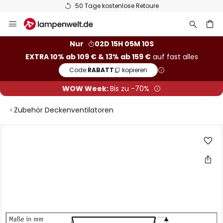
50 Tage kostenlose Retoure
Zum
Inhalt
springen
he
Nur
02D 15H 05M 10S
EXTRA 10% ab 109 € & 13% ab 159 €
auf fast alles
Code:
RABATT
kopieren
WOW Week:
Bis zu -70%
Zubehör Deckenventilatoren
Zum
Ende
der
Bildgalerie
springen