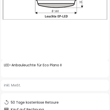
Zum
LED-Anbauleuchte für Eco Plano II
Anfang
der
Bildgalerie
inkl. MwSt.
springen
50 Tage kostenlose Retoure
Kauf auf Rechnung