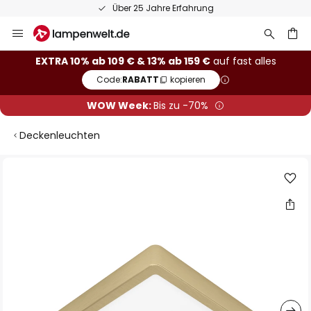
Über 25 Jahre Erfahrung
Zum
Inhalt
springen
he
EXTRA 10% ab 109 € & 13% ab 159 €
auf fast alles
Code:
RABATT
kopieren
WOW Week:
Bis zu -70%
Deckenleuchten
Zum
Ende
der
Bildgalerie
springen