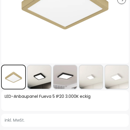
Zum
LED-Anbaupanel Fueva 5 IP20 3.000K eckig
Anfang
der
Bildgalerie
inkl. MwSt.
springen