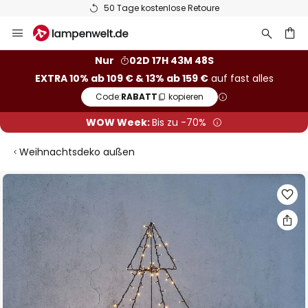
50 Tage kostenlose Retoure
Zum
Inhalt
springen
he
Nur
02D 17H 43M 47S
EXTRA 10% ab 109 € & 13% ab 159 €
auf fast alles
Code:
RABATT
kopieren
WOW Week:
Bis zu -70%
Weihnachtsdeko außen
Zum
Ende
der
Bildgalerie
springen