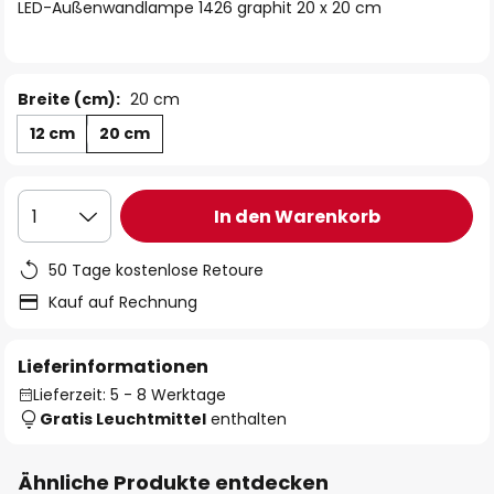
springen
LED-Außenwandlampe 1426 graphit 20 x 20 cm
Breite (cm):
20 cm
12 cm
20 cm
In den Warenkorb
1
50 Tage kostenlose Retoure
Kauf auf Rechnung
Lieferinformationen
Lieferzeit: 5 - 8 Werktage
Gratis Leuchtmittel
enthalten
Ähnliche Produkte entdecken