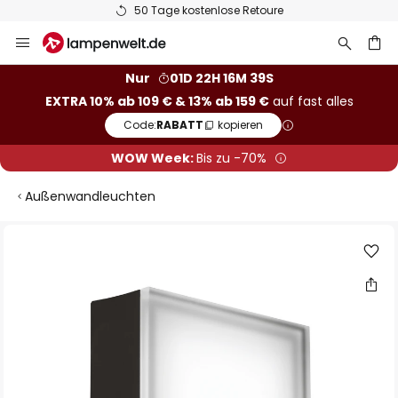
50 Tage kostenlose Retoure
Zum
Inhalt
springen
he
Nur
01D 22H 16M 38S
EXTRA 10% ab 109 € & 13% ab 159 €
auf fast alles
Code:
RABATT
kopieren
WOW Week:
Bis zu -70%
Außenwandleuchten
Zum
Ende
der
Bildgalerie
springen