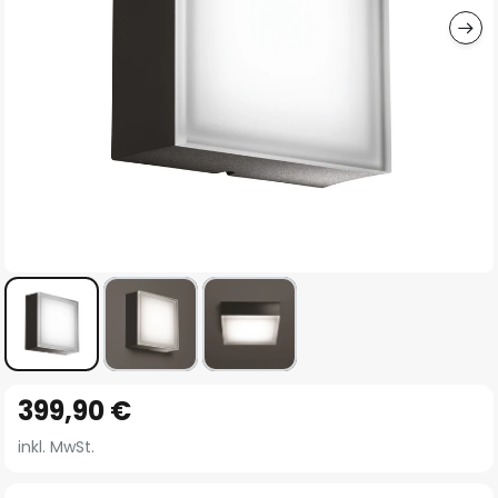
Zum
399,90 €
Anfang
der
inkl. MwSt.
Bildgalerie