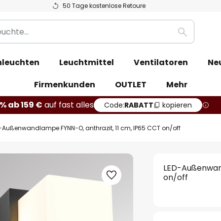
50 Tage kostenlose Retoure
Suche
leuchten
Leuchtmittel
Ventilatoren
Ne
Firmenkunden
OUTLET
Mehr
% ab 159 €
auf fast alles
Code:
RABATT
kopieren
-Außenwandlampe FYNN-O, anthrazit, 11 cm, IP65 CCT on/off
LED-Außenwand
on/off