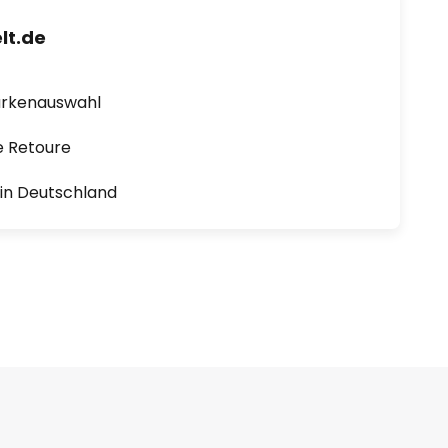
lt.de
arkenauswahl
e Retoure
1 in Deutschland