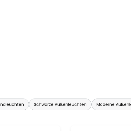
orgt für eine gleichmäßige und
während die hohe
 natürliche und angenehme
e flexible Anpassung der
 2.700 K und 3.000 K, wodurch
eschaffen werden können. Ob
oder als funktionale
hen – die LED-
ielseitige
ugt durch ihre langlebige und
ndleuchten
Schwarze Außenleuchten
Moderne Außenl