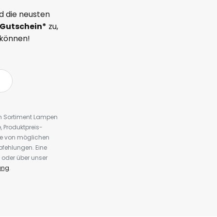
d die neusten
Gutschein*
zu,
 können!
em Sortiment Lampen
 Produktpreis-
te von möglichen
fehlungen. Eine
 oder über unser
ung
.