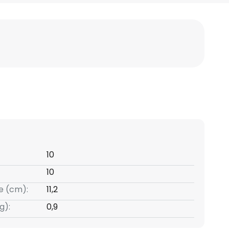
10
10
e (cm):
11,2
g):
0,9