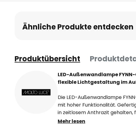
Anfang
der
Bildgalerie
Ähnliche Produkte entdecken
springen
Produktübersicht
Produktdeta
LED-Außenwandlampe FYNN-O 
flexible Lichtgestaltung im A
Die LED-Außenwandlampe FYNN-
mit hoher Funktionalität. Gefer
in zeitlosem Anthrazit gehalten, f
unterschiedlichste architekton
Mehr lesen
Schutzart IP65 ist sie optimal g
geschützt und eignet sich ideal 