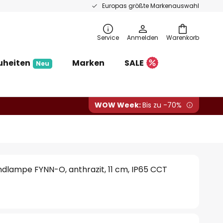
Europas größte Markenauswahl
Service
Anmelden
Warenkorb
uheiten
Marken
SALE
Neu
WOW Week:
Bis zu -70%
lampe FYNN-O, anthrazit, 11 cm, IP65 CCT