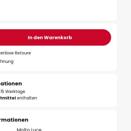
In den Warenkorb
tenlose Retoure
chnung
mationen
 - 15 Werktage
tmittel
enthalten
ormationen
Molto Luce