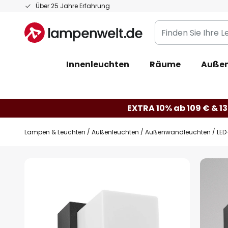
Zum
Über 25 Jahre Erfahrung
Inhalt
Finden
springen
Sie
Ihre
Innenleuchten
Räume
Außen
Leuchte...
EXTRA 10% ab 109 € & 13
Lampen & Leuchten
Außenleuchten
Außenwandleuchten
LED
Zum
Ende
der
Bildgalerie
springen