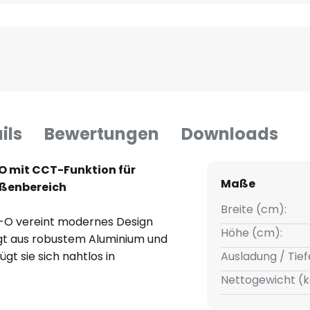
ils
Bewertungen
Downloads
mit CCT-Funktion für
Maße
ußenbereich
Breite (cm):
O vereint modernes Design
Höhe (cm):
tigt aus robustem Aluminium und
ügt sie sich nahtlos in
Ausladung / Tief
ische Umgebungen ein. Dank der
Nettogewicht (k
egen Witterungseinflüsse
für den Einsatz im Außenbereich.