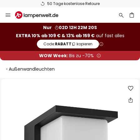
50 Tage kostenlose Retoure
Zum
Inhalt
springen
he
Nur
02D 12H 22M 20S
EXTRA 10% ab 109 € & 13% ab 159 €
auf fast alles
Code:
RABATT
kopieren
WOW Week:
Bis zu -70%
Außenwandleuchten
Zum
Ende
der
Bildgalerie
springen