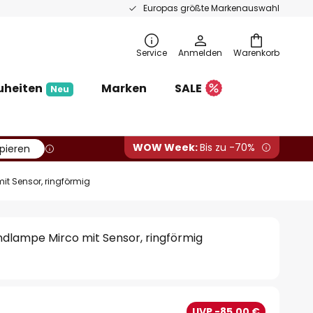
Europas größte Markenauswahl
Service
Anmelden
Warenkorb
uheiten
Marken
SALE
Neu
WOW Week:
Bis zu -70%
pieren
t Sensor, ringförmig
lampe Mirco mit Sensor, ringförmig
UVP -85,00 €