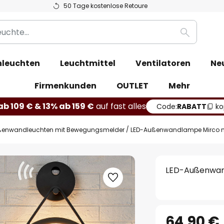
50 Tage kostenlose Retoure
Suche
leuchten
Leuchtmittel
Ventilatoren
Ne
Firmenkunden
OUTLET
Mehr
b 109 € & 13% ab 159 €
auf fast alles
Code:
RABATT
ko
enwandleuchten mit Bewegungsmelder
LED-Außenwandlampe Mirco mi
LED-Außenwand
64,90 €