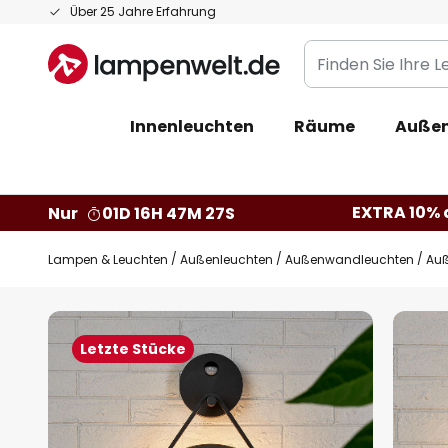
Zum
Über 25 Jahre Erfahrung
Inhalt
Finden
springen
Sie
Ihre
Innenleuchten
Räume
Außen
Leuchte...
EXTRA 10% a
Nur
01D 16H 47M 26S
Lampen & Leuchten
Außenleuchten
Außenwandleuchten
Auß
Zum
Ende
Letzte Stücke
der
Bildgalerie
springen