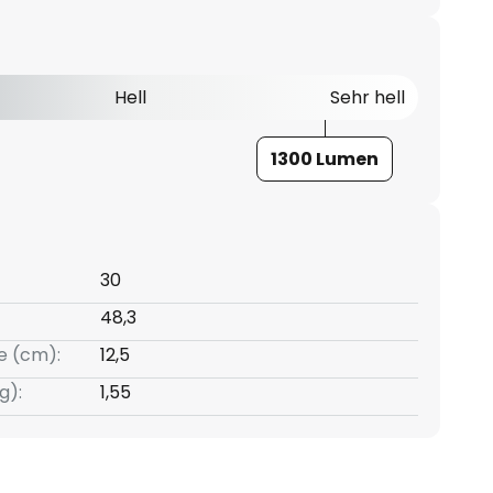
Hell
Sehr hell
1300 Lumen
30
48,3
e (cm):
12,5
g):
1,55