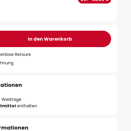
In den Warenkorb
tenlose Retoure
chnung
mationen
- 3 Werktage
tmittel
enthalten
ormationen