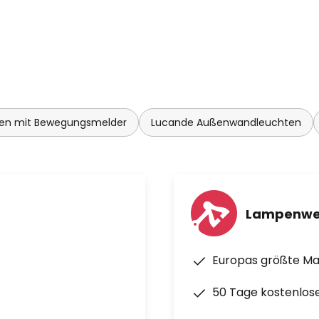
andlampe ist mit dem
usgezeichnet und ein
die Außenbeleuchtung.
en mit Bewegungsmelder
Lucande Außenwandleuchten
Lampenwe
Europas größte M
50 Tage kostenlos