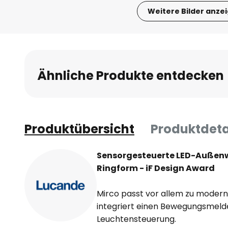
Weitere Bilder anze
Zum
Anfang
der
Bildgalerie
Ähnliche Produkte entdecken
springen
Produktübersicht
Produktdeta
Sensorgesteuerte LED-Außen
Ringform - iF Design Award
Mirco passt vor allem zu mode
integriert einen Bewegungsmelder
Leuchtensteuerung.