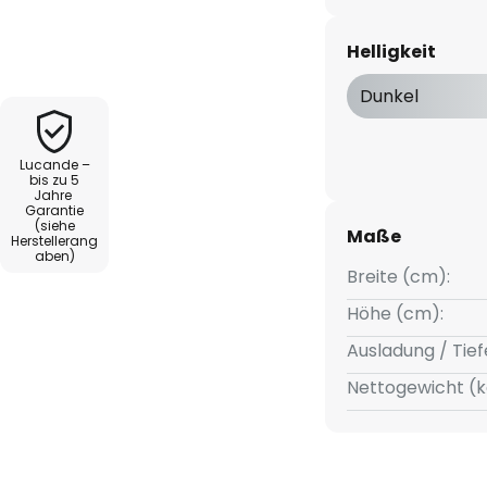
 hat die LED-Außenwandleuchte
Helligkeit
grauem Aluminium und ein LED-
. Dadurch ergibt sich ein höchst
Dunkel
hend blendfrei ist und
itzt. So kann man sich nach
Lucande –
t orientieren, zumal der Sensor
bis zu 5
Jahre
 des Lichts sorgt.
Garantie
(siehe
Maße
Herstellerang
gsmelders:
aben)
Breite (cm):
Höhe (cm):
Ausladung / Tief
Nettogewicht (k
ter
 Sekunden bis 10 Minuten