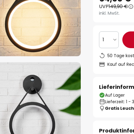
UVP
149,90 €
inkl. MwSt.
1
50 Tage kos
Kauf auf Re
Lieferinfor
Auf Lager
Lieferzeit: 1 
Gratis Leuch
Produktinf