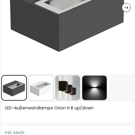
Zum
LED-Außenwandlampe Orion H B up/down
Anfang
der
Bildgalerie
inkl. MwSt.