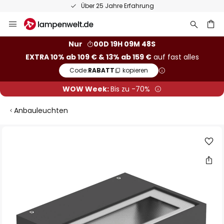
Über 25 Jahre Erfahrung
Zum
Inhalt
springen
he
Nur
00D 19H 09M 47S
EXTRA 10% ab 109 € & 13% ab 159 €
auf fast alles
Code:
RABATT
kopieren
WOW Week:
Bis zu -70%
Anbauleuchten
Zum
Ende
der
Bildgalerie
springen