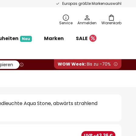
Europas größte Markenauswahl
Service
Anmelden
Warenkorb
uheiten
Marken
SALE
Neu
WOW Week:
Bis zu -70%
pieren
leuchte Aqua Stone, abwärts strahlend
€
UVP -43,36 €