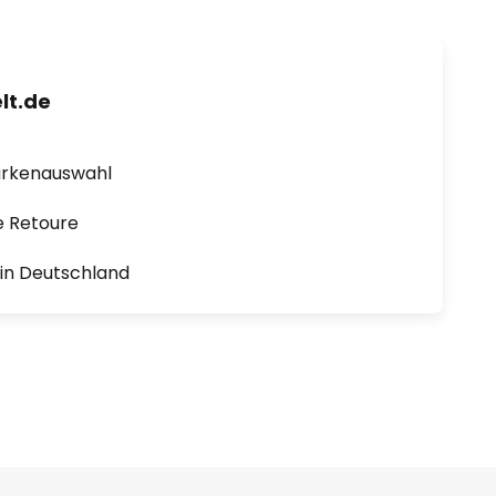
lt.de
arkenauswahl
e Retoure
1 in Deutschland