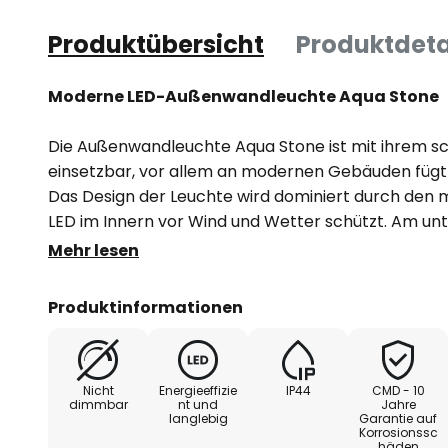
Produktübersicht
Produktdeta
Moderne LED-Außenwandleuchte Aqua Stone
Die Außenwandleuchte Aqua Stone ist mit ihrem schl
einsetzbar, vor allem an modernen Gebäuden fügt s
Das Design der Leuchte wird dominiert durch den m
LED im Innern vor Wind und Wetter schützt. Am unt
längliche Öffnung mit satiniertem Glas versehen, d
Mehr lesen
blendfreie Lichtentwicklung sorgt und den Lichtstra
Produktinformationen
Aqua Stone wird in Deutschland gefertigt und ist du
Verarbeitung und hochwertigen Materialien besonde
der Hersteller der Leuchte bekannt, der neben der
Nicht
Energieeffizie
IP44
CMD - 10
modernes Design und technische Eigenschaften se
dimmbar
nt und
Jahre
langlebig
Garantie auf
Korrosionssc
häden