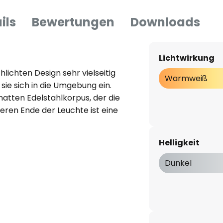
ils
Bewertungen
Downloads
Lichtwirkung
ichten Design sehr vielseitig
Warmweiß
ie sich in die Umgebung ein.
atten Edelstahlkorpus, der die
eren Ende der Leuchte ist eine
as für eine weiche und
hl nach unten richtet.
Helligkeit
rch die sorgfältige
Dunkel
rs langlebig. Genau dafür ist
 hohen Qualität auch auf
tzt.