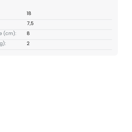
18
7,5
e (cm):
8
g):
2