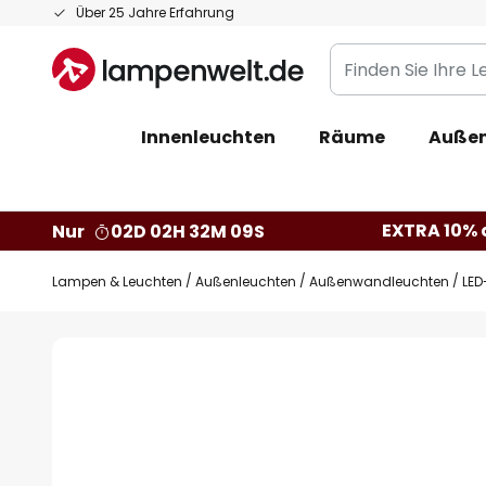
Zum
Über 25 Jahre Erfahrung
Inhalt
Finden
springen
Sie
Ihre
Innenleuchten
Räume
Außen
Leuchte...
EXTRA 10% a
Nur
02D 02H 32M 08S
Lampen & Leuchten
Außenleuchten
Außenwandleuchten
LED
Zum
Ende
der
Bildgalerie
springen