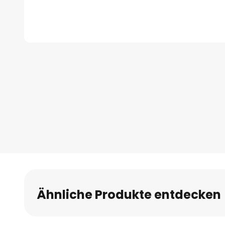
Zum
Anfang
der
Bildgalerie
springen
Ähnliche Produkte entdecken