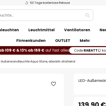
50 Tage kostenlose Retoure
Suche
leuchten
Leuchtmittel
Ventilatoren
Ne
Firmenkunden
OUTLET
Mehr
b 109 € & 13% ab 159 €
auf fast alles
Code:
RABATT
ko
-Außenwandleuchte Aqua Stone, abwärts strahlend
LED-Außenwand
139,90 