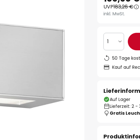
UVP
183,26 €
inkl. MwSt.
1
50 Tage kos
Kauf auf Re
Lieferinfor
Auf Lager
Lieferzeit: 2 
Gratis Leuch
Produktinf