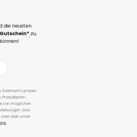
d die neusten
Gutschein*
zu,
 können!
em Sortiment Lampen
 Produktpreis-
te von möglichen
fehlungen. Eine
 oder über unser
ung
.