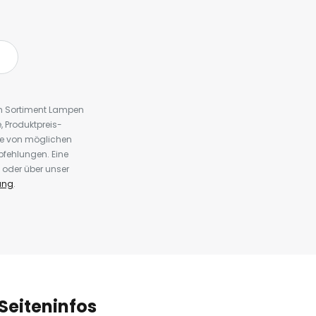
em Sortiment Lampen
 Produktpreis-
te von möglichen
fehlungen. Eine
 oder über unser
ung
.
Seiteninfos