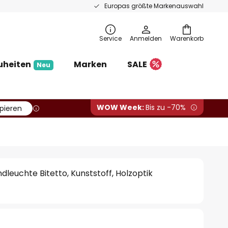
Europas größte Markenauswahl
Service
Anmelden
Warenkorb
uheiten
Marken
SALE
Neu
WOW Week:
Bis zu -70%
pieren
euchte Bitetto, Kunststoff, Holzoptik