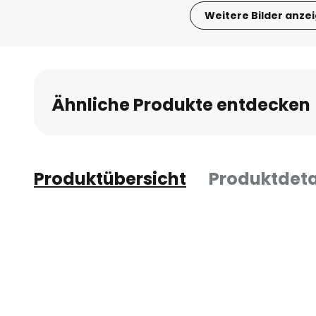
Weitere Bilder anze
Zum
Anfang
der
Bildgalerie
Ähnliche Produkte entdecken
springen
Produktübersicht
Produktdeta