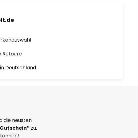
lt.de
arkenauswahl
e Retoure
1 in Deutschland
d die neusten
Gutschein*
zu,
 können!