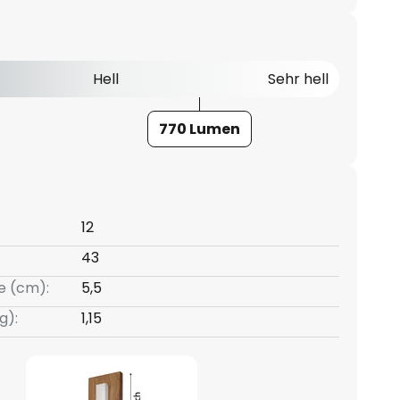
Hell
Sehr hell
770 Lumen
12
43
e (cm):
5,5
g):
1,15