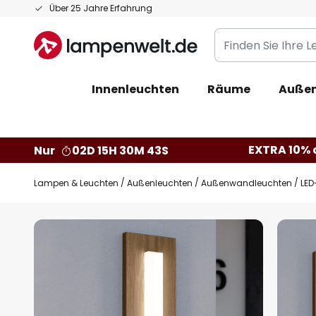
Zum
Über 25 Jahre Erfahrung
Inhalt
Finden
springen
Sie
Ihre
Innenleuchten
Räume
Außen
Leuchte...
EXTRA 10% a
Nur
02D 15H 30M 42S
Lampen & Leuchten
Außenleuchten
Außenwandleuchten
LED
Zum
Ende
der
Bildgalerie
springen