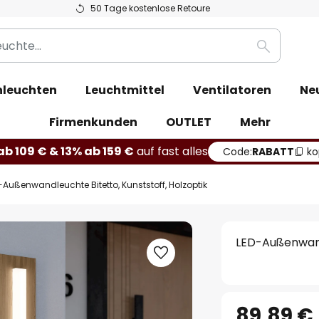
50 Tage kostenlose Retoure
Suche
leuchten
Leuchtmittel
Ventilatoren
Ne
Firmenkunden
OUTLET
Mehr
b 109 € & 13% ab 159 €
auf fast alles
Code:
RABATT
ko
-Außenwandleuchte Bitetto, Kunststoff, Holzoptik
LED-Außenwandl
89,89 €