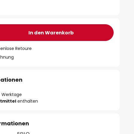
In den Warenkorb
tenlose Retoure
chnung
mationen
- 3 Werktage
tmittel
enthalten
ormationen
EGLO