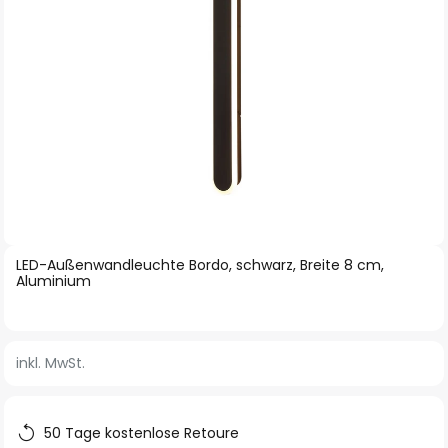
Zum
LED-Außenwandleuchte Bordo, schwarz, Breite 8 cm,
Anfang
Aluminium
der
Bildgalerie
springen
inkl. MwSt.
50 Tage kostenlose Retoure