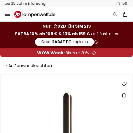
50 Tage kostenlose Retoure
Zum
Inhalt
springen
he
Nur
02D 13H 51M 21S
EXTRA 10% ab 109 € & 13% ab 159 €
auf fast alles
Code:
RABATT
kopieren
WOW Week:
Bis zu -70%
Außenwandleuchten
Zum
Ende
der
Bildgalerie
springen