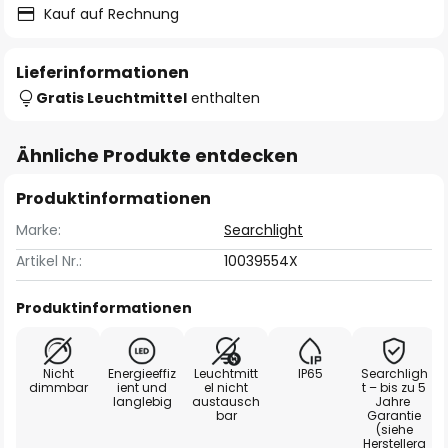
Kauf auf Rechnung
Lieferinformationen
Gratis Leuchtmittel
enthalten
Ähnliche Produkte entdecken
Produktinformationen
Marke:
Searchlight
Artikel Nr.:
10039554X
Produktinformationen
Nicht
Energieeffiz
Leuchtmitt
IP65
Searchligh
dimmbar
ient und
el nicht
t – bis zu 5
langlebig
austausch
Jahre
bar
Garantie
(siehe
Herstellera