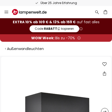
Über 25 Jahre Erfahrung
Zum
Inhalt
springen
he
EXTRA 10% ab 109 € & 13% ab 159 €
auf fast alles
Code:
RABATT
kopieren
WOW Week:
Bis zu -70%
Außenwandleuchten
Zum
Ende
der
Bildgalerie
springen