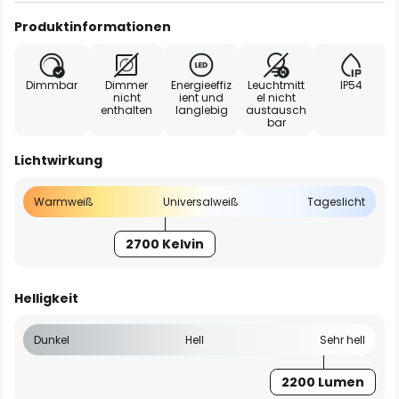
Produktinformationen
Dimmbar
Dimmer
Energieeffiz
Leuchtmitt
IP54
nicht
ient und
el nicht
enthalten
langlebig
austausch
bar
Lichtwirkung
Warmweiß
Universalweiß
Tageslicht
2700 Kelvin
Helligkeit
Dunkel
Hell
Sehr hell
2200 Lumen