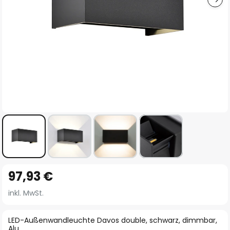
Zum
97,93 €
Anfang
der
inkl. MwSt.
Bildgalerie
springen
LED-Außenwandleuchte Davos double, schwarz, dimmbar,
Alu