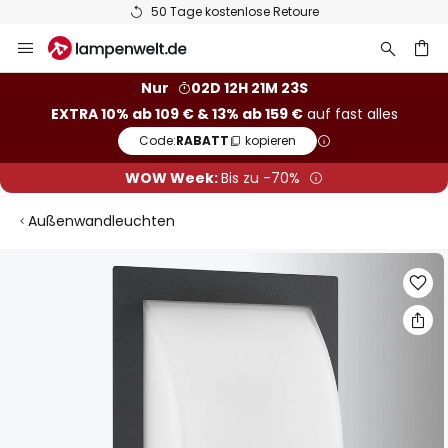
50 Tage kostenlose Retoure
Zum
Inhalt
springen
he
Nur
02D 12H 21M 22S
EXTRA 10% ab 109 € & 13% ab 159 €
auf fast alles
Code:
RABATT
kopieren
WOW Week:
Bis zu -70%
Außenwandleuchten
Zum
Ende
der
Bildgalerie
springen