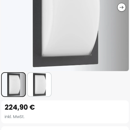
Zum
224,90 €
Anfang
der
inkl. MwSt.
Bildgalerie