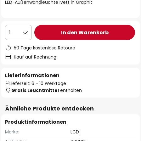
springen
LED-Außenwandleuchte Ivett in Graphit
In den Warenkorb
1
50 Tage kostenlose Retoure
Kauf auf Rechnung
Lieferinformationen
Lieferzeit: 6 - 10 Werktage
Gratis Leuchtmittel
enthalten
Ähnliche Produkte entdecken
Produktinformationen
Marke:
LCD