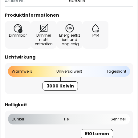
Artikel Nr.:
6068115
Produktinformationen
Dimmbar
Dimmer
Energieeffiz
IP44
nicht
ient und
enthalten
langlebig
Lichtwirkung
Warmweiß
Universalweiß
Tageslicht
3000 Kelvin
Helligkeit
Dunkel
Hell
Sehr hell
910 Lumen