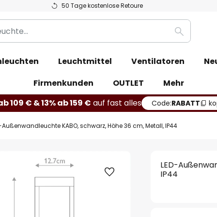
50 Tage kostenlose Retoure
Suche
leuchten
Leuchtmittel
Ventilatoren
Ne
Firmenkunden
OUTLET
Mehr
b 109 € & 13% ab 159 €
auf fast alles
Code:
RABATT
ko
-Außenwandleuchte KABO, schwarz, Höhe 36 cm, Metall, IP44
LED-Außenwand
IP44