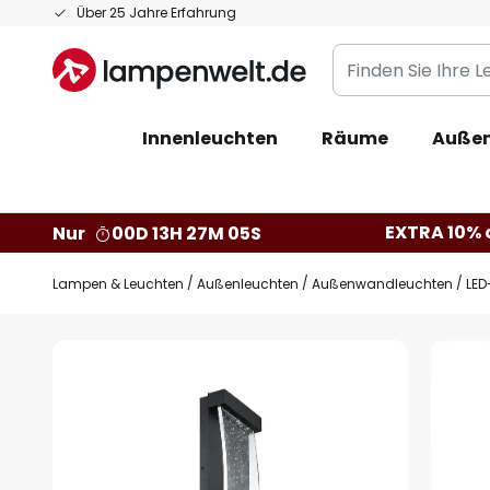
Zum
Über 25 Jahre Erfahrung
Inhalt
Finden
springen
Sie
Ihre
Innenleuchten
Räume
Außen
Leuchte...
EXTRA 10% a
Nur
00D 13H 27M 04S
Lampen & Leuchten
Außenleuchten
Außenwandleuchten
LED
Zum
Ende
der
Bildgalerie
springen