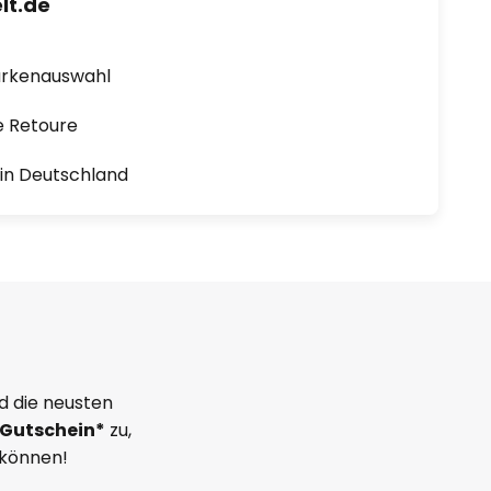
lt.de
arkenauswahl
e Retoure
1 in Deutschland
d die neusten
Gutschein*
zu,
 können!