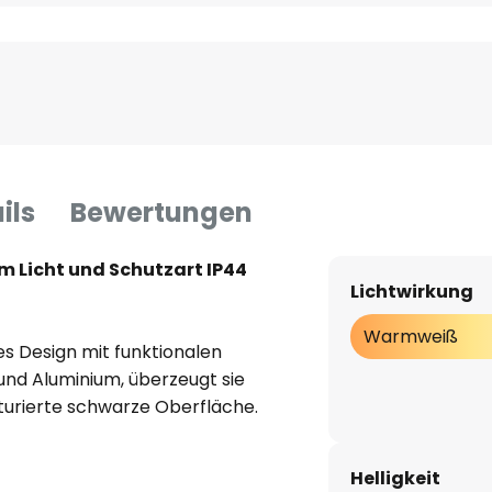
ils
Bewertungen
Licht und Schutzart IP44
Lichtwirkung
Warmweiß
 Design mit funktionalen
und Aluminium, überzeugt sie
turierte schwarze Oberfläche.
 auf Balkonen und Terrassen, da
r geschützt ist.
Helligkeit