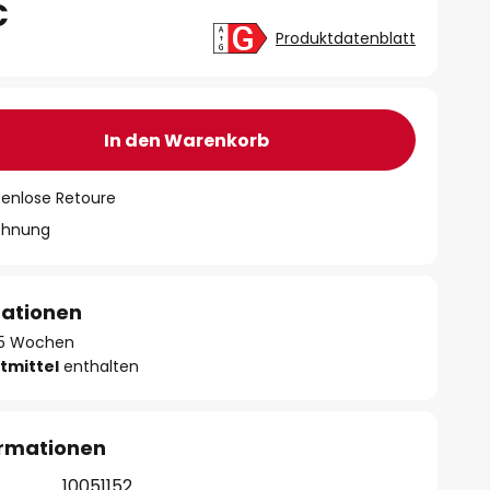
€
Produktdatenblatt
In den Warenkorb
tenlose Retoure
chnung
mationen
- 5 Wochen
tmittel
enthalten
ormationen
10051152