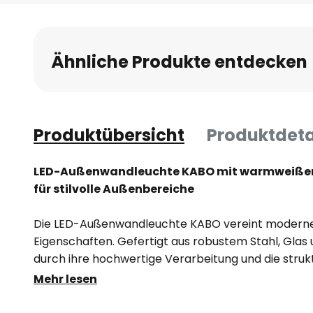
Anfang
der
Bildgalerie
Ähnliche Produkte entdecken
springen
Produktübersicht
Produktdeta
LED-Außenwandleuchte KABO mit warmweißem 
für stilvolle Außenbereiche
Die LED-Außenwandleuchte KABO vereint modernes
Eigenschaften. Gefertigt aus robustem Stahl, Glas 
durch ihre hochwertige Verarbeitung und die struk
Die Schutzart IP44 macht sie ideal für den Einsatz
Mehr lesen
sie zuverlässig gegen Spritzwasser und Fremdkörpe