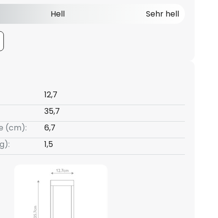
Hell
Sehr hell
12,7
35,7
e (cm):
6,7
g):
1,5