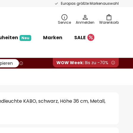
Europas größte Markenauswahl
Service
Anmelden
Warenkorb
uheiten
Marken
SALE
Neu
WOW Week:
Bis zu -70%
pieren
leuchte KABO, schwarz, Höhe 36 cm, Metall,