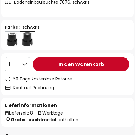
springen
LED-Bodeneinbauleuchte 7876, schwarz
Farbe:
schwarz
In den Warenkorb
1
50 Tage kostenlose Retoure
Kauf auf Rechnung
Lieferinformationen
Lieferzeit: 8 - 12 Werktage
Gratis Leuchtmittel
enthalten