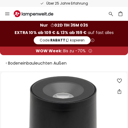
Über 25 Jahre Erfahrung
Zum
Inhalt
springen
he
Nur
02D 11H 35M 03S
EXTRA 10% ab 109 € & 13% ab 159 €
auf fast alles
Code:
RABATT
kopieren
WOW Week:
Bis zu -70%
Bodeneinbauleuchten Außen
Zum
Ende
der
Bildgalerie
springen