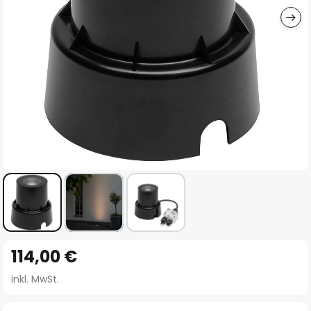
Zum
114,00 €
Anfang
der
inkl. MwSt.
Bildgalerie