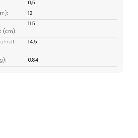
0,5
m):
12
11.5
t (cm):
chnitt
14.5
g):
0,84