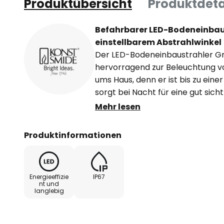
Produktübersicht
Produktdeta
Befahrbarer LED-Bodeneinbau
einstellbarem Abstrahlwinkel
Der LED-Bodeneinbaustrahler Gr
hervorragend zur Beleuchtung v
ums Haus, denn er ist bis zu eine
sorgt bei Nacht für eine gut si
auch zu mehreren montiert. Die
Mehr lesen
strahlt mit rund 3.000 Kelvin a
das sich auf Wunsch im Abstrahlw
Produktinformationen
lässt.
- belastbar bis 5000 Newton (51
- handmade in EU
Energieeffizie
IP67
nt und
langlebig