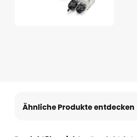
Zum
Anfang
der
Bildgalerie
springen
Ähnliche Produkte entdecken