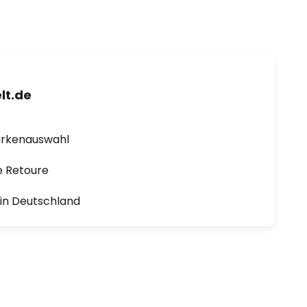
lt.de
arkenauswahl
e Retoure
1 in Deutschland