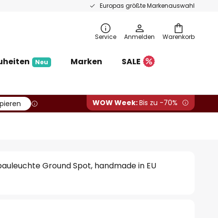
Europas größte Markenauswahl
Service
Anmelden
Warenkorb
uheiten
Marken
SALE
Neu
WOW Week:
Bis zu -70%
pieren
auleuchte Ground Spot, handmade in EU
€