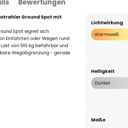
ils
Bewertungen
strahler Ground Spot mit
Lichtwirkung
ound Spot eignet sich
Warmweiß
on Einfahrten oder Wegen rund
r Last von 510 kg befahrbar und
chtbare Wegabgrenzung - gerade
 verbaute High-Power-LED
ngenehm warmweißes Licht ab,
Helligkeit
inkel von 15° bis 40° verstellen
Dunkel
0 Kg)
Maße