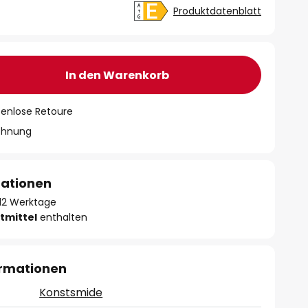
Produktdatenblatt
In den Warenkorb
tenlose Retoure
chnung
mationen
- 12 Werktage
tmittel
enthalten
ormationen
Konstsmide