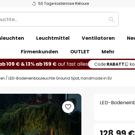
50 Tage kostenlose Retoure
Suche
leuchten
Leuchtmittel
Ventilatoren
Ne
Firmenkunden
OUTLET
Mehr
b 109 € & 13% ab 159 €
auf fast alles
Code:
RABATT
ko
ßen
LED-Bodeneinbauleuchte Ground Spot, handmade in EU
LED-Bodeneinb
128,99 