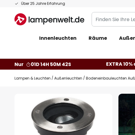
Zum
Über 25 Jahre Erfahrung
Inhalt
Finden
springen
Sie
Ihre
Innenleuchten
Räume
Außen
Leuchte...
EXTRA 10% a
Nur
01D 14H 50M 41S
Lampen & Leuchten
Außenleuchten
Bodeneinbauleuchten Au
Zum
Ende
der
Bildgalerie
springen