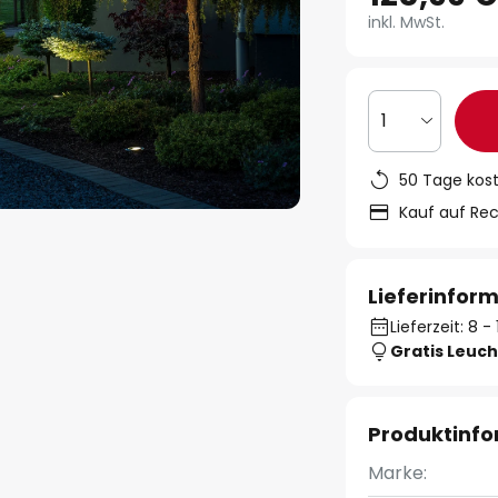
inkl. MwSt.
1
50 Tage kos
Kauf auf Re
Lieferinfor
Lieferzeit: 8 
Gratis Leuch
Produktinf
Marke: