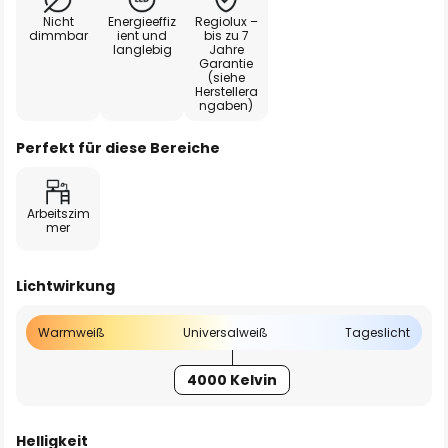
Nicht
Energieeffiz
Regiolux –
dimmbar
ient und
bis zu 7
langlebig
Jahre
Garantie
(siehe
Herstellera
ngaben)
Perfekt für diese Bereiche
Arbeitszim
mer
Lichtwirkung
Warmweiß
Universalweiß
Tageslicht
4000 Kelvin
Helligkeit