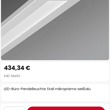
Zum
434,34 €
Anfang
der
inkl. MwSt.
Bildgalerie
springen
LED-Büro-Pendelleuchte Stail mikroprisma weißalu