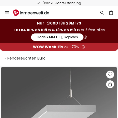
Über 25 Jahre Erfahrung
Zum
Inhalt
springen
he
Nur
00D 13H 29M 17S
EXTRA 10% ab 109 € & 13% ab 159 €
auf fast alles
Code:
RABATT
kopieren
WOW Week:
Bis zu -70%
Pendelleuchten Büro
Zum
Ende
der
Bildgalerie
springen