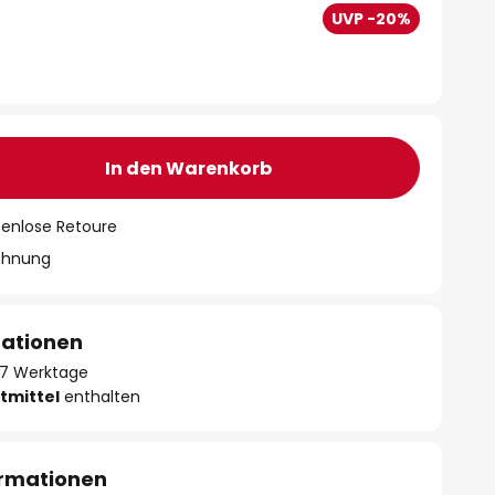
UVP -20%
In den Warenkorb
tenlose Retoure
chnung
mationen
- 7 Werktage
tmittel
enthalten
ormationen