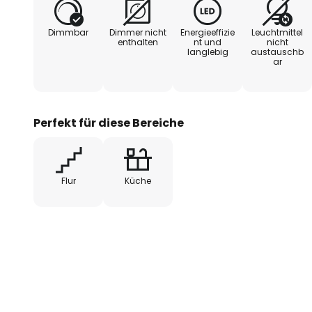
Dimmbar
Dimmer nicht
Energieeffizie
Leuchtmittel
enthalten
nt und
nicht
langlebig
austauschb
ar
Perfekt für diese Bereiche
Flur
Küche