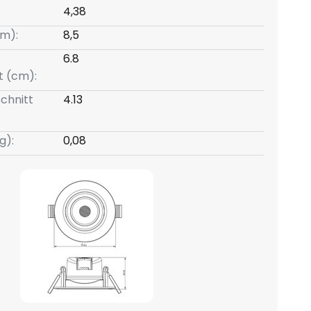
4,38
m):
8,5
6.8
t (cm):
chnitt
4.13
g):
0,08