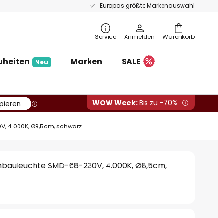
Europas größte Markenauswahl
Service
Anmelden
Warenkorb
uheiten
Marken
SALE
Neu
WOW Week:
Bis zu -70%
pieren
, 4.000K, Ø8,5cm, schwarz
bauleuchte SMD-68-230V, 4.000K, Ø8,5cm,