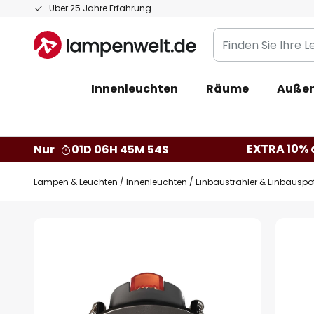
Zum
Über 25 Jahre Erfahrung
Inhalt
Finden
springen
Sie
Ihre
Innenleuchten
Räume
Außen
Leuchte...
EXTRA 10% a
Nur
01D 06H 45M 53S
Lampen & Leuchten
Innenleuchten
Einbaustrahler & Einbauspo
Zum
Ende
der
Bildgalerie
springen