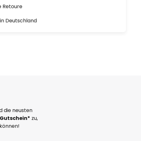
e Retoure
1 in Deutschland
d die neusten
Gutschein*
zu,
 können!