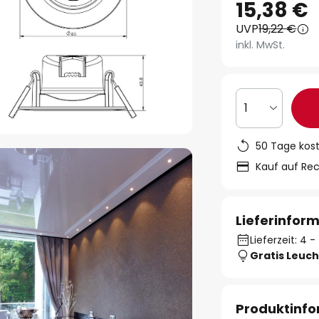
15,38 €
UVP
19,22 €
inkl. MwSt.
1
50 Tage kos
Kauf auf Re
Lieferinfor
Lieferzeit: 4 
Gratis Leuch
Produktinf