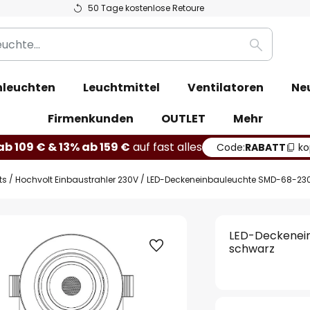
50 Tage kostenlose Retoure
Suche
leuchten
Leuchtmittel
Ventilatoren
Ne
Firmenkunden
OUTLET
Mehr
b 109 € & 13% ab 159 €
auf fast alles
Code:
RABATT
ko
ts
Hochvolt Einbaustrahler 230V
LED-Deckeneinbauleuchte SMD-68-230V
LED-Deckenein
schwarz