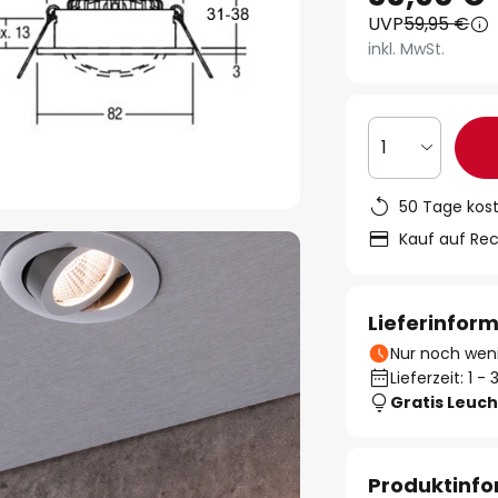
UVP
59,95 €
inkl. MwSt.
1
50 Tage kos
Kauf auf Re
Lieferinfor
Nur noch weni
Lieferzeit: 1 
Gratis Leuch
Produktinf