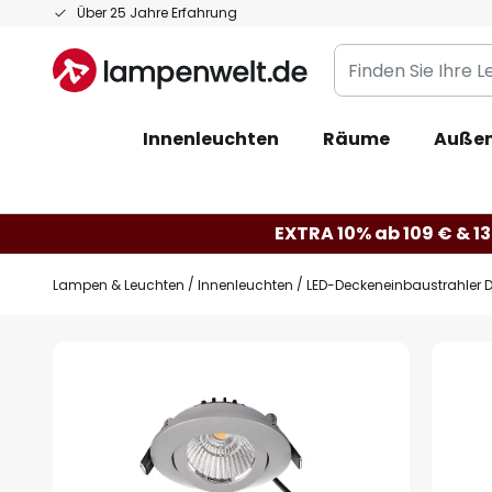
Zum
Über 25 Jahre Erfahrung
Inhalt
Finden
springen
Sie
Ihre
Innenleuchten
Räume
Außen
Leuchte...
EXTRA 10% ab 109 € & 13
Lampen & Leuchten
Innenleuchten
LED-Deckeneinbaustrahler D
Zum
Ende
der
Bildgalerie
springen