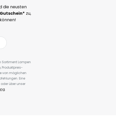
d die neusten
Gutschein*
zu,
 können!
em Sortiment Lampen
 Produktpreis-
te von möglichen
fehlungen. Eine
 oder über unser
ung
.