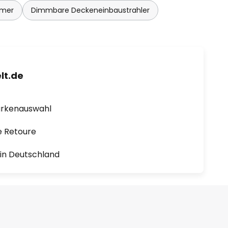
mmer
Dimmbare Deckeneinbaustrahler
lt.de
arkenauswahl
e Retoure
1 in Deutschland