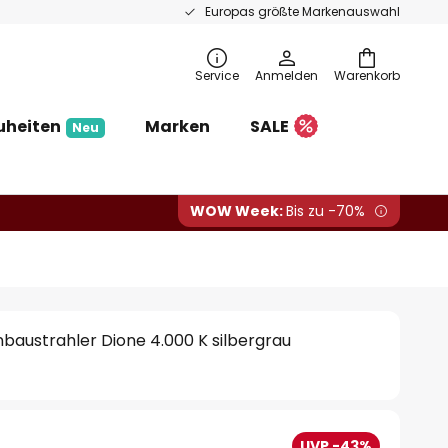
Europas größte Markenauswahl
Service
Anmelden
Warenkorb
uheiten
Marken
SALE
Neu
WOW Week:
Bis zu -70%
austrahler Dione 4.000 K silbergrau
UVP -43%