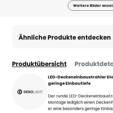
Weitere Bilder anze
Zum
Anfang
der
Bildgalerie
Ähnliche Produkte entdecken
springen
Produktübersicht
Produktdeta
LED-Deckeneinbaustrahler Dio
geringe Einbautiefe
Der runde LED-Deckeneinbaustrah
Montage lediglich einen Deckenh
er eine besonders geringe Einbau