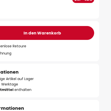
In den Warenkorb
tenlose Retoure
chnung
mationen
ge Artikel auf Lager
- 3 Werktage
tmittel
enthalten
ormationen