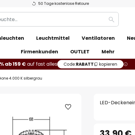
50 Tage kostenlose Retoure
Suche
leuchten
Leuchtmittel
Ventilatoren
Ne
Firmenkunden
OUTLET
Mehr
% ab 159 €
auf fast alles
Code:
RABATT
kopieren
ione 4.000 K silbergrau
LED-Deckeneinb
33,90 €