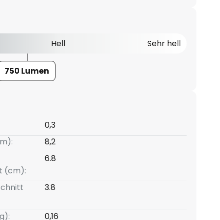
Hell
Sehr hell
750 Lumen
0,3
m):
8,2
6.8
t (cm):
chnitt
3.8
g):
0,16