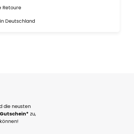
e Retoure
1 in Deutschland
d die neusten
Gutschein*
zu,
 können!