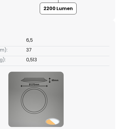
2200 Lumen
6,5
m):
37
g):
0,513