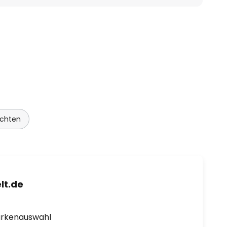
uchten
lt.de
arkenauswahl