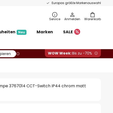
Europas größte Markenauswahl
Service
Anmelden
Warenkorb
uheiten
Marken
SALE
Neu
WOW Week:
Bis zu -70%
pieren
mpe 3767014 CCT-Switch IP44 chrom matt