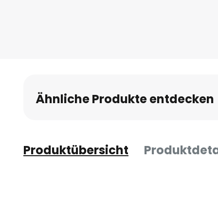
Anfang
der
Bildgalerie
springen
Ähnliche Produkte entdecken
Produktübersicht
Produktdeta