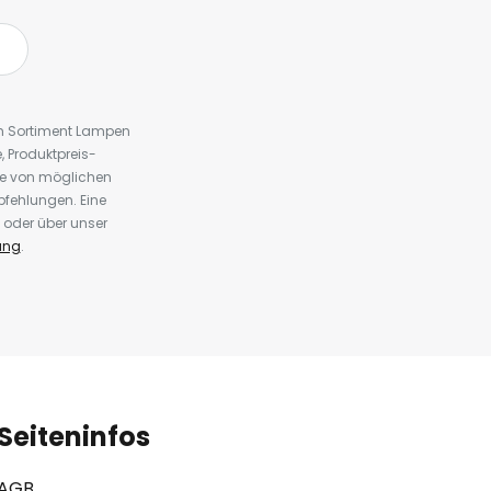
em Sortiment Lampen
 Produktpreis-
te von möglichen
fehlungen. Eine
 oder über unser
ung
.
Seiteninfos
AGB