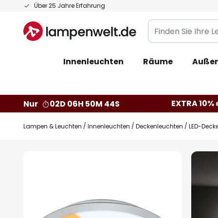
Zum
Über 25 Jahre Erfahrung
Inhalt
Finden
springen
Sie
Ihre
Innenleuchten
Räume
Außen
Leuchte...
EXTRA 10% a
Nur
02D 06H 50M 43S
Lampen & Leuchten
Innenleuchten
Deckenleuchten
LED-Deck
Zum
Ende
der
Bildgalerie
springen