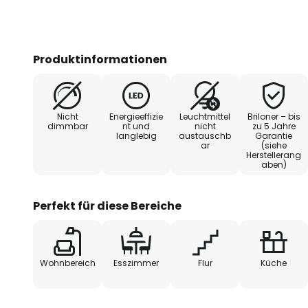
Produktinformationen
Nicht
Energieeffizie
Leuchtmittel
Briloner – bis
dimmbar
nt und
nicht
zu 5 Jahre
langlebig
austauschb
Garantie
ar
(siehe
Herstellerang
aben)
Perfekt für diese Bereiche
Wohnbereich
Esszimmer
Flur
Küche