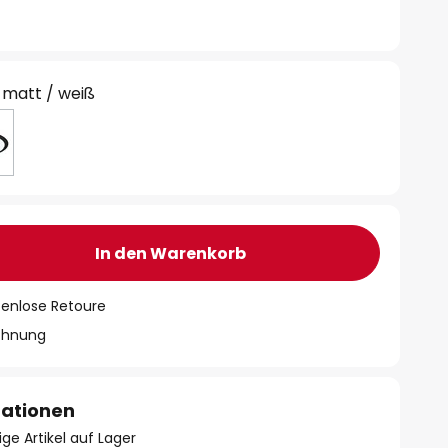
matt / weiß
In den Warenkorb
tenlose Retoure
chnung
mationen
ge Artikel auf Lager