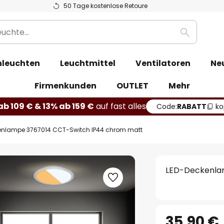
50 Tage kostenlose Retoure
Suche
leuchten
Leuchtmittel
Ventilatoren
Ne
Firmenkunden
OUTLET
Mehr
b 109 € & 13% ab 159 €
auf fast alles
Code:
RABATT
ko
enlampe 3767014 CCT-Switch IP44 chrom matt
LED-Deckenla
35,90 €