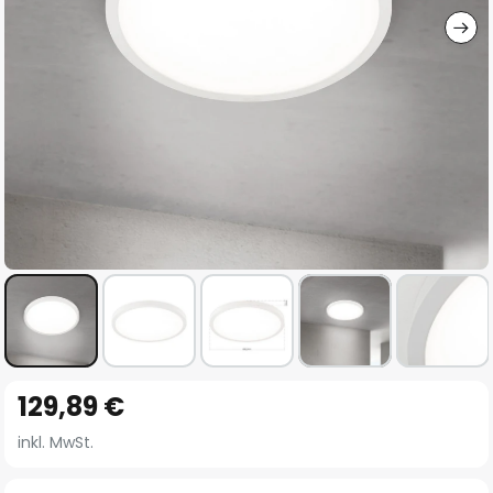
Zum
129,89 €
Anfang
der
inkl. MwSt.
Bildgalerie