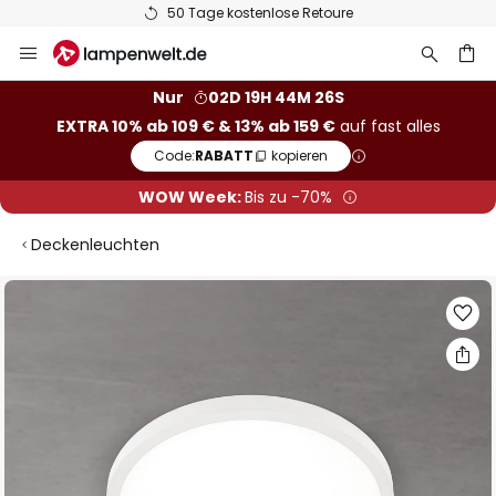
50 Tage kostenlose Retoure
Zum
Inhalt
springen
he
Nur
02D 19H 44M 25S
EXTRA 10% ab 109 € & 13% ab 159 €
auf fast alles
Code:
RABATT
kopieren
WOW Week:
Bis zu -70%
Deckenleuchten
Zum
Ende
der
Bildgalerie
springen