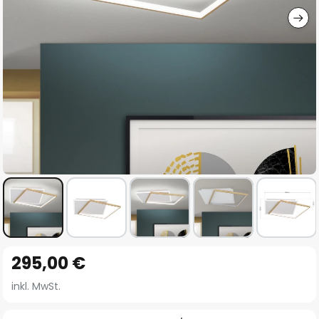
Zum
295,00 €
Anfang
der
inkl. MwSt.
Bildgalerie