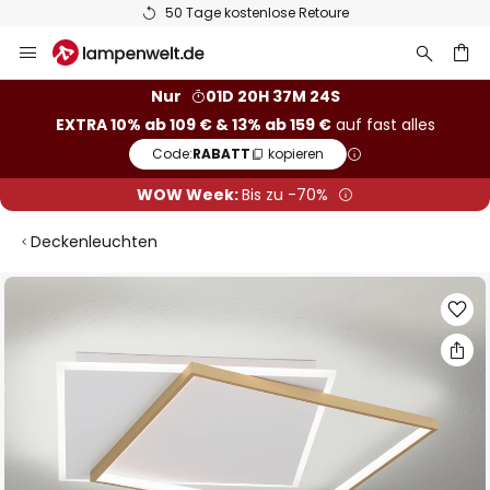
50 Tage kostenlose Retoure
Zum
Inhalt
springen
he
Nur
01D 20H 37M 24S
EXTRA 10% ab 109 € & 13% ab 159 €
auf fast alles
Code:
RABATT
kopieren
WOW Week:
Bis zu -70%
Deckenleuchten
Zum
Ende
der
Bildgalerie
springen