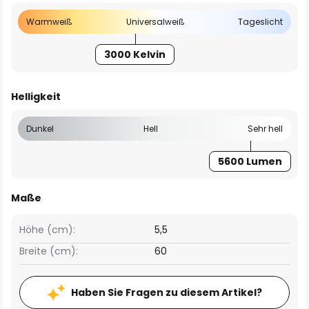
Warmweiß
Universalweiß
Tageslicht
3000 Kelvin
Helligkeit
Dunkel
Hell
Sehr hell
5600 Lumen
Maße
Höhe (cm):
5,5
Breite (cm):
60
Haben Sie Fragen zu diesem Artikel?