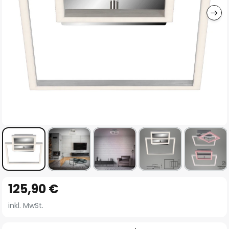
Zum
125,90 €
Anfang
der
inkl. MwSt.
Bildgalerie