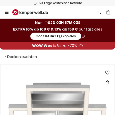
50 Tage kostenlose Retoure
Zum
Inhalt
springen
he
Nur
02D 03H 57M 03S
EXTRA 10% ab 109 € & 13% ab 159 €
auf fast alles
Code:
RABATT
kopieren
WOW Week:
Bis zu -70%
Deckenleuchten
Zum
Ende
der
Bildgalerie
springen