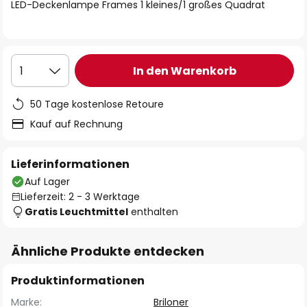
springen
LED-Deckenlampe Frames 1 kleines/1 großes Quadrat
In den Warenkorb
1
50 Tage kostenlose Retoure
Kauf auf Rechnung
Lieferinformationen
Auf Lager
Lieferzeit: 2 - 3 Werktage
Gratis Leuchtmittel
enthalten
Ähnliche Produkte entdecken
Produktinformationen
Marke:
Briloner