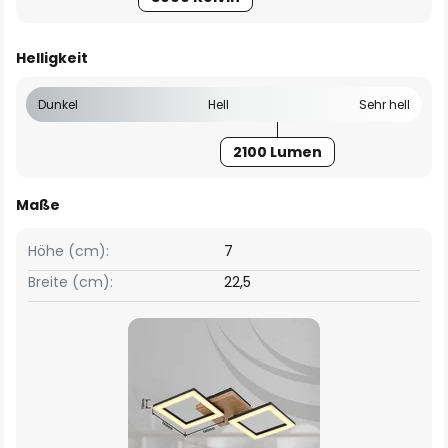
Helligkeit
Dunkel
Hell
Sehr hell
2100 Lumen
Maße
Höhe (cm):
7
Breite (cm):
22,5