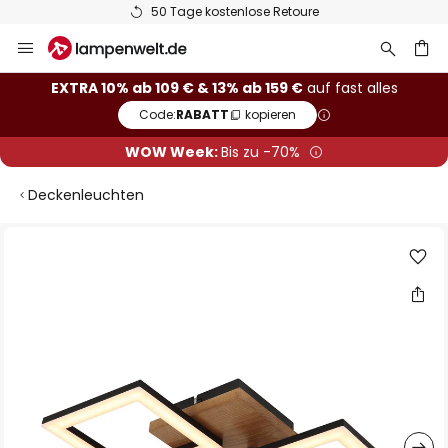
50 Tage kostenlose Retoure
Zum
Inhalt
springen
he
EXTRA 10% ab 109 € & 13% ab 159 €
auf fast alles
Code:
RABATT
kopieren
WOW Week:
Bis zu -70%
Deckenleuchten
Zum
Ende
der
Bildgalerie
springen